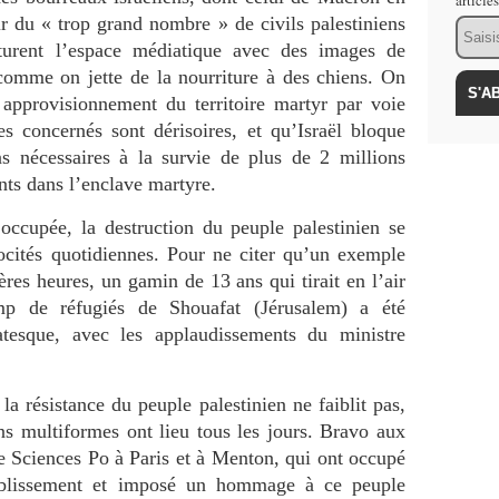
article
 du « trop grand nombre » de civils palestiniens
Email
aturent l’espace médiatique avec des images de
comme on jette de la nourriture à des chiens. On
 approvisionnement du territoire martyr par voie
s concernés sont dérisoires, et qu’Israël bloque
ns nécessaires à la survie de plus de 2 millions
ts dans l’enclave martyre.
occupée, la destruction du peuple palestinien se
ocités quotidiennes. Pour ne citer qu’un exemple
ères heures, un gamin de 13 ans qui tirait en l’air
mp de réfugiés de Shouafat (Jérusalem) a été
atesque, avec les applaudissements du ministre
 la résistance du peuple palestinien ne faiblit pas,
ons multiformes ont lieu tous les jours. Bravo aux
le Sciences Po à Paris et à Menton, qui ont occupé
tablissement et imposé un hommage à ce peuple