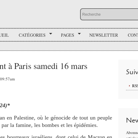
UEIL
CATÉGORIES
PAGES
NEWSLETTER
CON
t à Paris samedi 16 mars
Sui
, 09:57am
RS
24)*
n en Palestine, où le génocide de tout un peuple
New
 par la famine, les bombes et les épidémies.
Abonne
s bourreaux israéliens, dont celui de Macron en