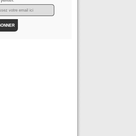
s publiés.