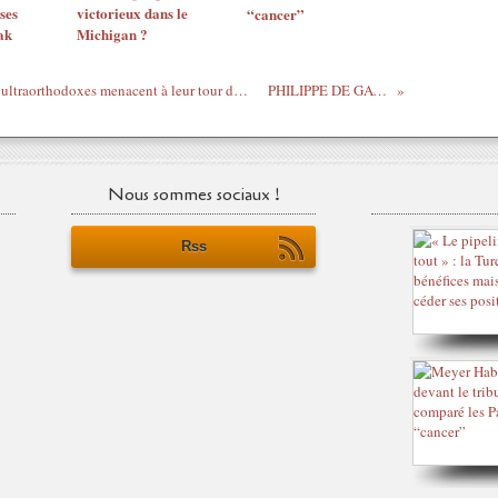
ses
victorieux dans le
“cancer”
ak
Michigan ?
Après le départ de 470 000 Israéliens, les ultraorthodoxes menacent à leur tour de quitter l’entité
PHILIPPE DE GAULLE
Nous sommes sociaux !
Rss