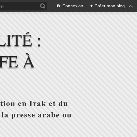
Connexion
+
Créer mon blog
ITÉ :
FE À
tion en Irak et du
 la presse arabe ou