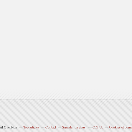
tail Overblog
Top articles
Contact
Signaler un abus
C.G.U.
Cookies et donn