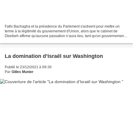
Fathi Bachagha et la présidence du Parlement s'activent pour mettre un
terme à la légitimité du gouvernement d'Union, alors que le cabinet de
Dbeibeh affirme qu'aucune passation n’aura lieu, tant qu'un gouvernement
élu n'aurait pas été mis en place Par...
La domination d’Israël sur Washington
Publié le 23/12/2021 à 09:30
Par
Gilles Munier