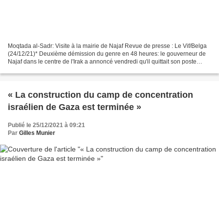
Moqtada al-Sadr: Visite à la mairie de Najaf Revue de presse : Le Vif/Belga
(24/12/21)* Deuxième démission du genre en 48 heures: le gouverneur de
Najaf dans le centre de l'Irak a annoncé vendredi qu'il quittait son poste
après des manifestations et des...
« La construction du camp de concentration
israélien de Gaza est terminée »
Publié le 25/12/2021 à 09:21
Par
Gilles Munier