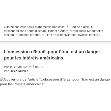
« Je ne conteste pas à Mahomet sa noblesse ; à Dieu ne plaise ! Il
descendait sans doute d’Ismaël, Ismaël d’Adam, et moi aussi. Mahomet et
moi, nous sommes parents, et il faut en user civilement avec sa famille ».
Voltaire, 1760 [1] La nature de l’islam,...
L’obsession d’Israël pour l’Iran est un danger
pour les intérêts américains
Publié le 04/12/2021 à 08:55
Par
Gilles Munier