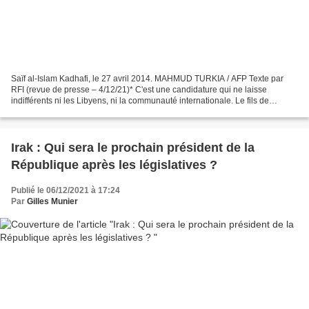
Saïf al-Islam Kadhafi, le 27 avril 2014. MAHMUD TURKIA / AFP Texte par
RFI (revue de presse – 4/12/21)* C'est une candidature qui ne laisse
indifférents ni les Libyens, ni la communauté internationale. Le fils de
l'ancien dictateur Mouammar Kadhafi peut...
Irak : Qui sera le prochain président de la
République après les législatives ?
Publié le 06/12/2021 à 17:24
Par
Gilles Munier