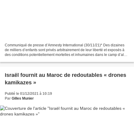
Communiqué de presse d’Amnesty International (30/11/21)* Des dizaines
de milliers d’enfants sont privés arbitrairement de leur liberté et exposés à
des conditions potentiellement mortelles et inhumaines dans le camp d’al
Hol, un camp qui ne cesse de grandir...
Israël fournit au Maroc de redoutables « drones
kamikazes »
Publié le 01/12/2021 à 10:19
Par
Gilles Munier