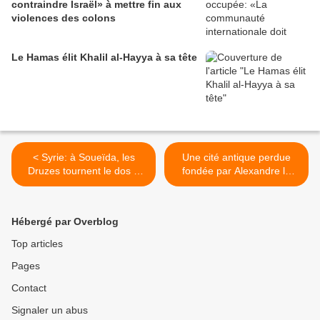
contraindre Israël» à mettre fin aux
violences des colons
Le Hamas élit Khalil al-Hayya à sa tête
< Syrie: à Soueïda, les
Une cité antique perdue
Druzes tournent le dos à
fondée par Alexandre le
Damas et misent sur le
Grand découverte sous les
soutien israélien
sables du désert irakien >
Hébergé par Overblog
Top articles
Pages
Contact
Signaler un abus