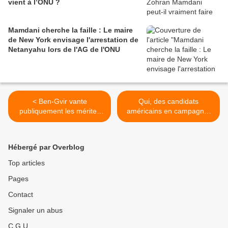
vient à l’ONU ?
Mamdani cherche la faille : Le maire
de New York envisage l'arrestation de
Netanyahu lors de l'AG de l'ONU
< Ben-Gvir vante
Qui, des candidats
publiquement les mérites
américains en campagne,
de la torture des
refusent l’argent de l’AIPAC
Palestiniens dans les
en déclin ? >
cachots israéliens
Hébergé par Overblog
Top articles
Pages
Contact
Signaler un abus
C.G.U.