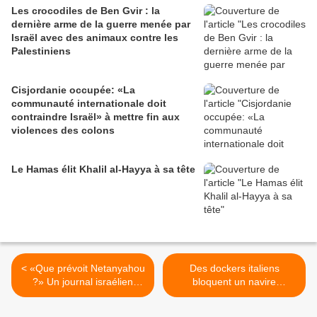
Les crocodiles de Ben Gvir : la
dernière arme de la guerre menée par
Israël avec des animaux contre les
Palestiniens
Cisjordanie occupée: «La
communauté internationale doit
contraindre Israël» à mettre fin aux
violences des colons
Le Hamas élit Khalil al-Hayya à sa tête
< «Que prévoit Netanyahou
Des dockers italiens
?» Un journal israélien
bloquent un navire
suspecte ses intentions sur
saoudien transportant des
l’occupation totale de Gaza.
armes destinées à Israël >