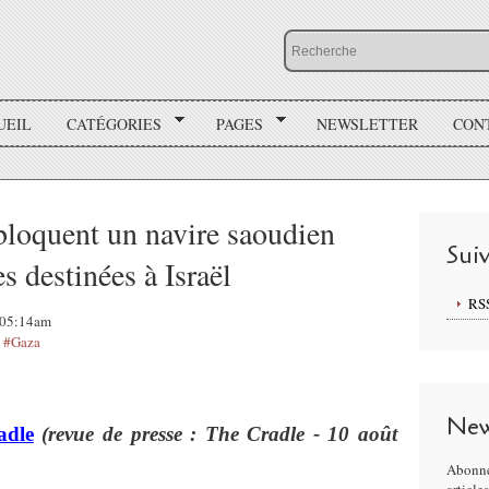
UEIL
CATÉGORIES
PAGES
NEWSLETTER
CON
 bloquent un navire saoudien
Sui
s destinées à Israël
RS
, 05:14am
,
#Gaza
New
adle
(revue de presse : The Cradle - 10 août
Abonne