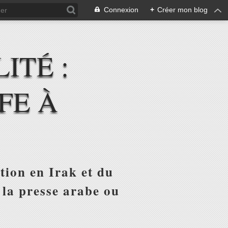
Connexion
+
Créer mon blog
ITÉ :
FE À
tion en Irak et du
 la presse arabe ou