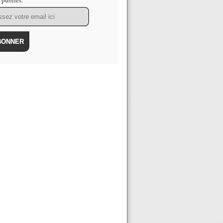
s publiés.