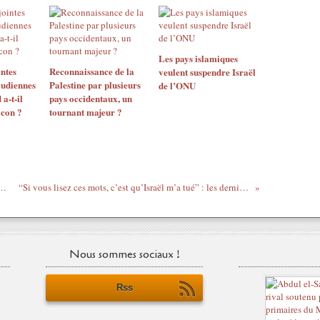
Les pays islamiques
ntes
Reconnaissance de la
veulent suspendre Israël
udiennes
Palestine par plusieurs
de l’ONU
 a-t-il
pays occidentaux, un
icon ?
tournant majeur ?
t d’Ilich Ramírez-Sanchez dit « Carlos »
“Si vous lisez ces mots, c’est qu’Israël m’a tué” : les dernières volontés d'Anas Sharif
Nous sommes sociaux !
Rss