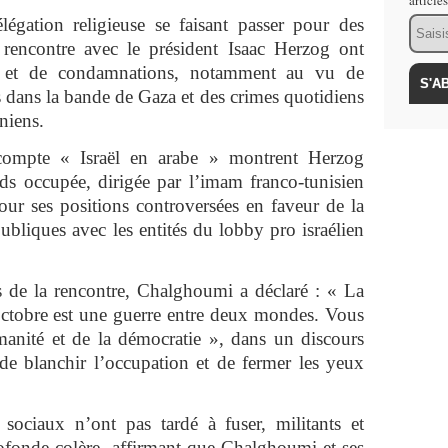
article
Email
élégation religieuse se faisant passer pour des
rencontre avec le président Isaac Herzog ont
e et de condamnations, notamment au vu de
s dans la bande de Gaza et des crimes quotidiens
niens.
compte « Israël en arabe » montrent Herzog
ods occupée, dirigée par l’imam franco-tunisien
r ses positions controversées en faveur de la
publiques avec les entités du lobby pro israélien
rs de la rencontre, Chalghoumi a déclaré : « La
 octobre est une guerre entre deux mondes. Vous
anité et de la démocratie », dans un discours
e de blanchir l’occupation et de fermer les yeux
 sociaux n’ont pas tardé à fuser, militants et
rofonde colère, affirmant que Chalghoumi et ses