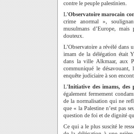
contre le peuple palestinien.
L’
Observatoire marocain con
crime anormal », soulignant
musulmans d’Europe, mais pl
douteux.
L’Observatoire a révélé dans 
imam de la délégation était 
dans la ville Alkmaar, aux 
communiqué le désavouant, l
enquête judiciaire à son encont
L’
Initiative des imams, des
également fermement condamné 
de la normalisation qui ne refl
que « la Palestine n’est pas s
question de foi et de dignité q
Ce qui a le plus suscité le ress
de la délégation à une prièr