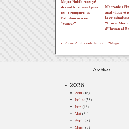
Meyer Habib renvoyé
Macronie : l’i
devant le tribunal pour
analytique et p
avoir comparé les
la criminalisat
Palestiniens à un
“Frères Musu
“cancer”
d’Hassan al B
Ansar Allah coule le navire “Magic Seas” lié à Israël en mer Rouge
Archives
2026
Août
(16)
Juillet
(58)
Juin
(46)
Mai
(21)
Avril
(28)
Mars
(89)