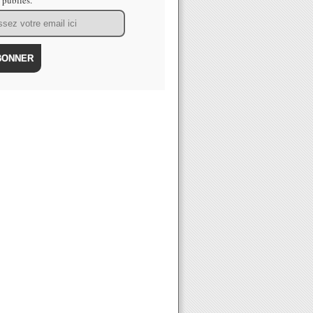
s publiés.