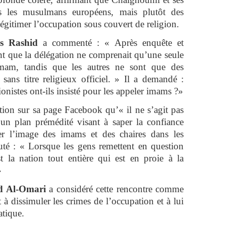
as les musulmans européens, mais plutôt des
gitimer l’occupation sous couvert de religion.
as Rashid
a commenté : « Après enquête et
nt que la délégation ne comprenait qu’une seule
’imam, tandis que les autres ne sont que des
 sans titre religieux officiel. » Il a demandé :
ionistes ont-ils insisté pour les appeler imams ?»
tion sur sa page Facebook qu’« il ne s’agit pas
un plan prémédité visant à saper la confiance
er l’image des imams et des chaires dans les
outé : « Lorsque les gens remettent en question
st la nation tout entière qui est en proie à la
»
 Al-Omari
a considéré cette rencontre comme
à dissimuler les crimes de l’occupation et à lui
tique.