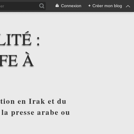
Connexion
+
Créer mon blog
ITÉ :
FE À
tion en Irak et du
 la presse arabe ou