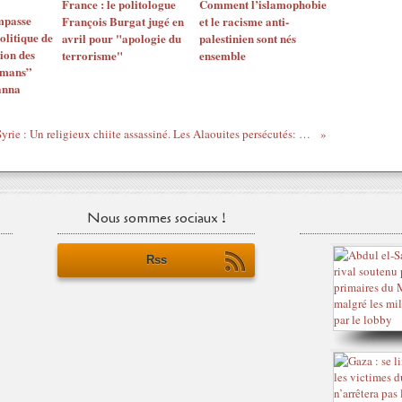
France : le politologue
Comment l’islamophobie
mpasse
François Burgat jugé en
et le racisme anti-
olitique de
avril pour "apologie du
palestinien sont nés
ion des
terrorisme"
ensemble
lmans”
anna
Syrie : Un religieux chiite assassiné. Les Alaouites persécutés: assassinats, kidnappings, expulsions et… incendies!
Nous sommes sociaux !
Rss