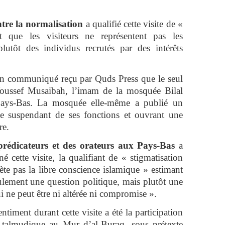
tre la normalisation
a qualifié cette visite de «
 que les visiteurs ne représentent pas les
utôt des individus recrutés par des intérêts
un communiqué reçu par Quds Press que le seul
Youssef Musaibah, l’imam de la mosquée Bilal
Pays-Bas. La mosquée elle-même a publié un
e suspendant de ses fonctions et ouvrant une
re.
 prédicateurs et des orateurs aux Pays-Bas
a
cette visite, la qualifiant de « stigmatisation
ète pas la libre conscience islamique » estimant
eulement une question politique, mais plutôt une
ui ne peut être ni altérée ni compromise ».
entiment durant cette visite a été la participation
e talmudique au Mur d’al-Buraq, sous prétexte