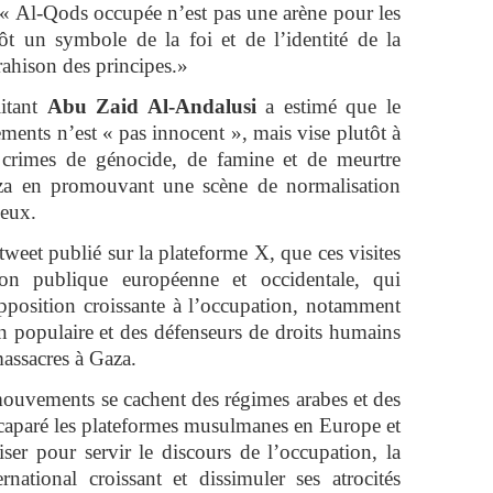
 « Al-Qods occupée n’est pas une arène pour les
tôt un symbole de la foi et de l’identité de la
rahison des principes.»
litant
Abu Zaid Al-Andalusi
a estimé que le
ments n’est « pas innocent », mais vise plutôt à
s crimes de génocide, de famine et de meurtre
za en promouvant une scène de normalisation
ieux.
weet publié sur la plateforme X, que ces visites
nion publique européenne et occidentale, qui
position croissante à l’occupation, notamment
on populaire et des défenseurs de droits humains
massacres à Gaza.
 mouvements se cachent des régimes arabes et des
ccaparé les plateformes musulmanes en Europe et
iser pour servir le discours de l’occupation, la
national croissant et dissimuler ses atrocités