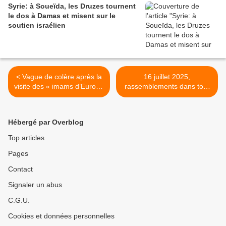
Syrie: à Soueïda, les Druzes tournent
le dos à Damas et misent sur le
soutien israélien
< Vague de colère après la
16 juillet 2025,
visite des « imams d’Europe
rassemblements dans tout
» en Israël : un seul est
le pays pour exiger la
imam. « Ils ne représentent
libération de Georges
pas les musulmans
Ibrahim Abdallah ! >
Hébergé par Overblog
d’Europe »
Top articles
Pages
Contact
Signaler un abus
C.G.U.
Cookies et données personnelles