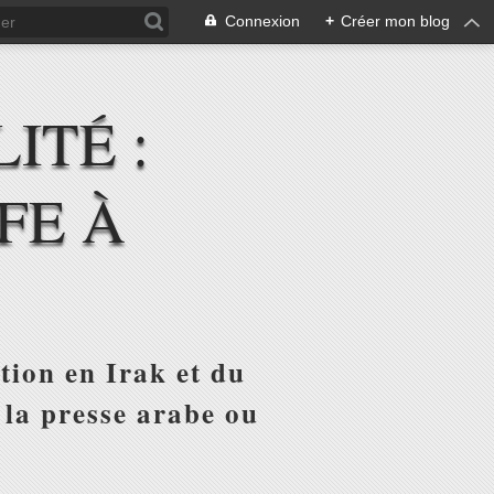
Connexion
+
Créer mon blog
ITÉ :
FE À
tion en Irak et du
 la presse arabe ou