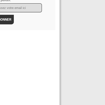
s publiés.