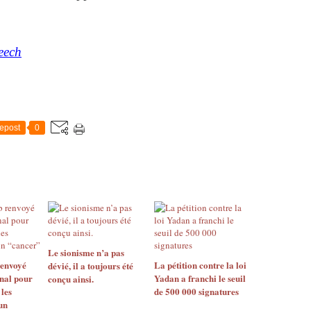
eech
epost
0
Le sionisme n’a pas
envoyé
La pétition contre la loi
dévié, il a toujours été
unal pour
Yadan a franchi le seuil
conçu ainsi.
les
de 500 000 signatures
un