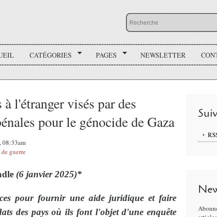
UEIL
CATÉGORIES
PAGES
NEWSLETTER
CON
 à l'étranger visés par des
Sui
 pénales pour le génocide de Gaza
RS
5, 08:33am
 de guerre
adle
(6 janvier 2025)*
New
rces pour fournir une aide juridique et faire
Abonne
dats des pays où ils font l'objet d'une enquête