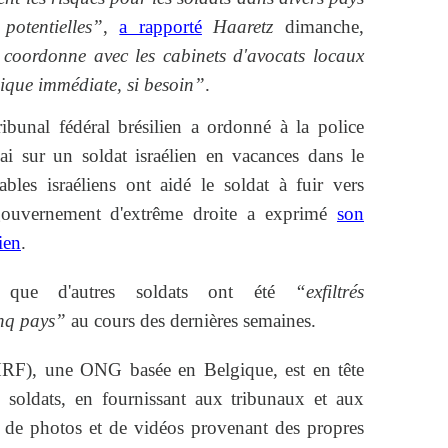
potentielles”
,
a rapporté
Haaretz
dimanche,
coordonne avec les cabinets d'avocats locaux
dique immédiate, si besoin”
.
bunal fédéral brésilien a ordonné à la police
ai sur un soldat israélien en vacances dans le
bles israéliens ont aidé le soldat à fuir vers
ouvernement d'extrême droite a exprimé
son
ien
.
que d'autres soldats ont été
“exfiltrés
inq pays”
au cours des dernières semaines.
F), une ONG basée en Belgique, est en tête
 soldats, en fournissant aux tribunaux et aux
s de photos et de vidéos provenant des propres