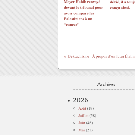
Meyer Habib renvoyé
dévié, il a touj
devant le tribunal pour
conçu ainsi.
avoir comparé les
Palestiniens à un
“cancer”
Archives
2026
Août
(19)
Juillet
(58)
Juin
(46)
Mai
(21)