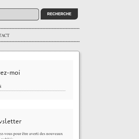
TACT
vez-moi
S
sletter
z-vous pour être averti des nouveaux