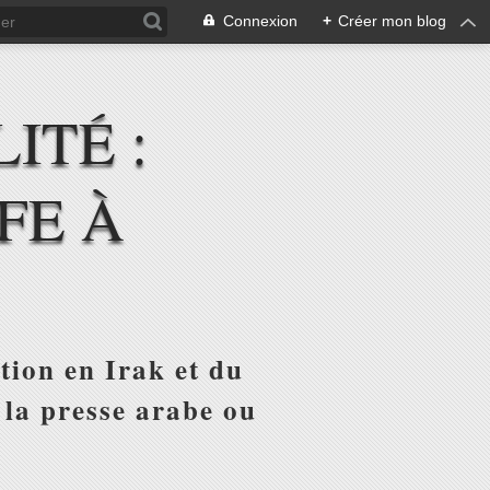
Connexion
+
Créer mon blog
ITÉ :
FE À
tion en Irak et du
 la presse arabe ou