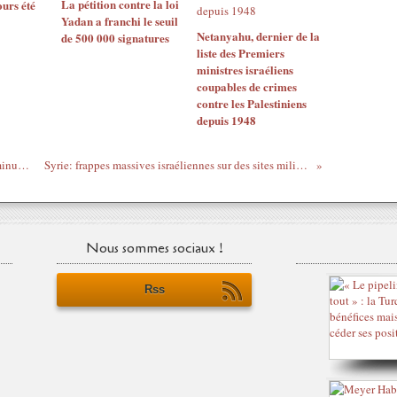
La pétition contre la loi
ours été
Yadan a franchi le seuil
Netanyahu, dernier de la
de 500 000 signatures
liste des Premiers
ministres israéliens
coupables de crimes
contre les Palestiniens
depuis 1948
Bektachisme - À propos d’un futur État minuscule
Syrie: frappes massives israéliennes sur des sites militaires
Nous sommes sociaux !
Rss