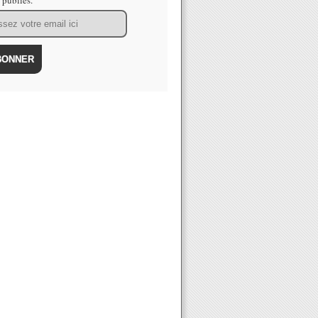
s publiés.