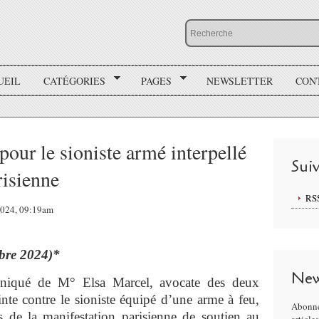
UEIL
CATÉGORIES
PAGES
NEWSLETTER
CON
pour le sioniste armé interpellé
Sui
risienne
RS
 2024, 09:19am
bre 2024)*
New
uniqué de M° Elsa Marcel, avocate des deux
inte contre le sioniste équipé d’une arme à feu,
Abonne
 de la manifestation parisienne de soutien au