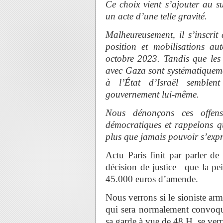
Ce choix vient s’ajouter au s
un acte d’une telle gravité.
Malheureusement, il s’inscrit
position et mobilisations a
octobre 2023. Tandis que les 
avec Gaza sont systématiquemen
à l’État d’Israël semblen
gouvernement lui-même.
Nous dénonçons ces offensi
démocratiques et rappelons qu
plus que jamais pouvoir s’expr
Actu Paris finit par parler de 
décision de justice– que la p
45.000 euros d’amende.
Nous verrons si le sioniste ar
qui sera normalement convoqué
sa garde à vue de 48 H, se verr