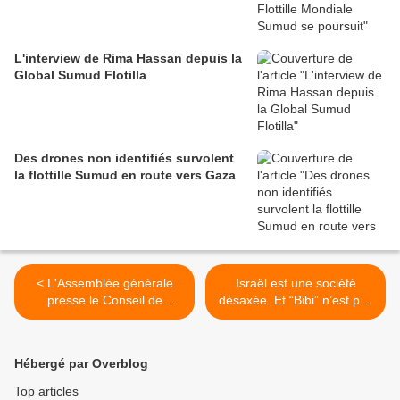
L'interview de Rima Hassan depuis la
Global Sumud Flotilla
Des drones non identifiés survolent
la flottille Sumud en route vers Gaza
< L'Assemblée générale
Israël est une société
presse le Conseil de
désaxée. Et “Bibi” n’est pas
sécurité de réexaminer «
le seul à blâmer >
favorablement » l'adhésion
de la Palestine à part
Hébergé par Overblog
entière
Top articles