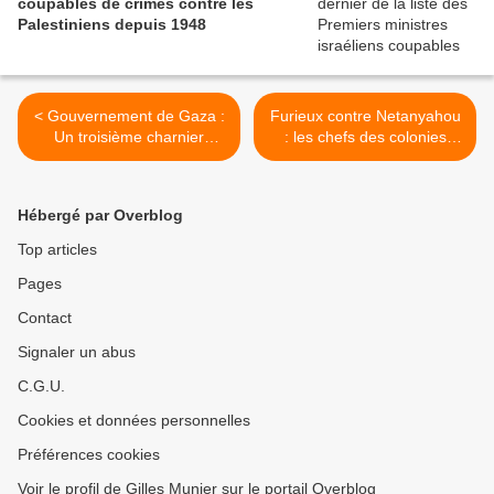
coupables de crimes contre les
Palestiniens depuis 1948
< Gouvernement de Gaza :
Furieux contre Netanyahou
Un troisième charnier
: les chefs des colonies
découvert à l'hôpital Al-
veulent séparer la Galilée
Shifa
d’Israël >
Hébergé par Overblog
Top articles
Pages
Contact
Signaler un abus
C.G.U.
Cookies et données personnelles
Préférences cookies
Voir le profil de Gilles Munier sur le portail Overblog