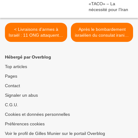
< Livraisons d’armes à
Après le bombardement
Israël : 11 ONG attaquent la
israélien du consulat iranien
France en justice
à Damas, l’engrenage
d’une escalade >
Hébergé par Overblog
Top articles
Pages
Contact
Signaler un abus
C.G.U.
Cookies et données personnelles
Préférences cookies
Voir le profil de Gilles Munier sur le portail Overblog