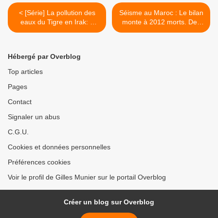
< [Série] La pollution des
Séisme au Maroc : Le bilan
eaux du Tigre en Irak: à
monte à 2012 morts. Des
Bassora, le Shatt el-Arab
besoins d’aide pour «des
empoisonné [4/4]
années». Alger ouvre son
espace aérien >
Hébergé par Overblog
Top articles
Pages
Contact
Signaler un abus
C.G.U.
Cookies et données personnelles
Préférences cookies
Voir le profil de Gilles Munier sur le portail Overblog
Créer un blog sur Overblog