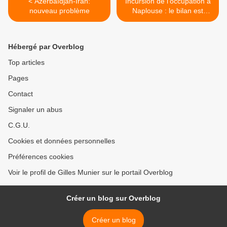
< Azerbaïdjan-Iran:
Incursion de l’occupation à
nouveau problème
Naplouse : le bilan est
passé à 11 martyrs et 100
blessés >
Hébergé par Overblog
Top articles
Pages
Contact
Signaler un abus
C.G.U.
Cookies et données personnelles
Préférences cookies
Voir le profil de Gilles Munier sur le portail Overblog
Créer un blog sur Overblog
Créer un blog