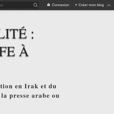
Connexion
+
Créer mon blog
ITÉ :
FE À
tion en Irak et du
 la presse arabe ou