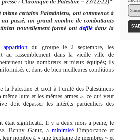
article
e presse : Chronique de Palestine – 23/12/22)*
Email
t même certains Palestiniens, ont commencé à
s au passé, un grand nombre de combattants
stinien nouvellement formé ont
défilé
dans la
 apparition
du groupe le 2 septembre, les
rt au rassemblement dans la vieille ville de
nettement plus nombreux et mieux équipés; ils
s uniformisés et dans de bien meilleures conditions
 la Palestine et croit à l’unité des Palestiniens
a même lutte et les mêmes armes », ce qui veut
ive doit dépasser les intérêts particuliers des
 était significatif. Il y a deux mois à peine, le
ense, Benny Gantz, a
minimisé
l’importance et
t leur nombre à « une trentaine de membres » et