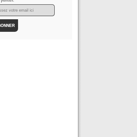
s publiés.