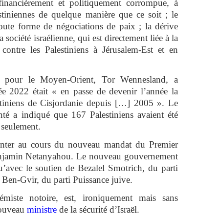
 financièrement et politiquement corrompue, à
stiniennes de quelque manière que ce soit ; le
 toute forme de négociations de paix ; la dérive
a société israélienne, qui est directement liée à la
contre les Palestiniens à Jérusalem-Est et en
s pour le Moyen-Orient, Tor Wennesland, a
e 2022 était « en passe de devenir l’année la
stiniens de Cisjordanie depuis […] 2005 ». Le
anté a indiqué que 167 Palestiniens avaient été
 seulement.
menter au cours du nouveau mandat du Premier
 Benjamin Netanyahou. Le nouveau gouvernement
u’avec le soutien de Bezalel Smotrich, du parti
 Ben-Gvir, du parti Puissance juive.
rémiste notoire, est, ironiquement mais sans
 nouveau
ministre
de la sécurité d’Israël.