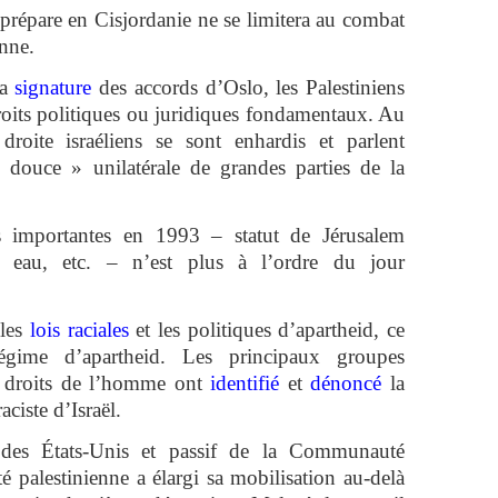
 prépare en Cisjordanie ne se limitera au combat
enne.
la
signature
des accords d’Oslo, les Palestiniens
roits politiques ou juridiques fondamentaux. Au
 droite israéliens se sont enhardis et parlent
douce » unilatérale de grandes parties de la
 importantes en 1993 – statut de Jérusalem
es, eau, etc. – n’est plus à l’ordre du jour
 les
lois raciales
et les politiques d’apartheid, ce
égime d’apartheid. Les principaux groupes
s droits de l’homme ont
identifié
et
dénoncé
la
ciste d’Israël.
 des États-Unis et passif de la Communauté
été palestinienne a élargi sa mobilisation au-delà