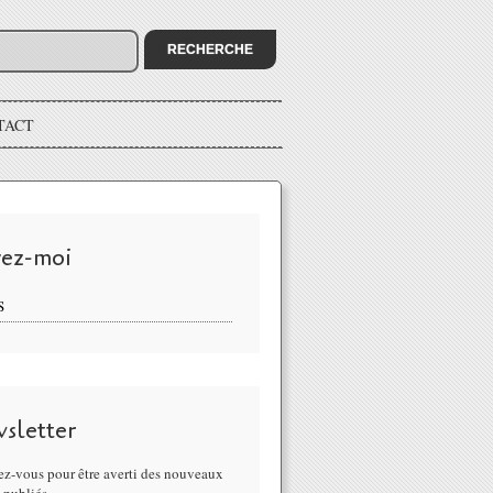
TACT
vez-moi
S
sletter
z-vous pour être averti des nouveaux