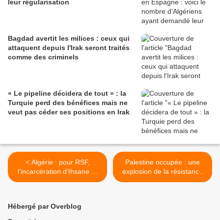
leur régularisation
Bagdad avertit les milices : ceux qui
attaquent depuis l'Irak seront traités
comme des criminels
« Le pipeline décidera de tout » : la
Turquie perd des bénéfices mais ne
veut pas céder ses positions en Irak
< Algérie : pour RSF,
Palestine occupée : une
l’incarcération d’Ihsane El
explosion de la résistance
Kadi est “désolante et
armée est imminente >
dangereuse”
Hébergé par Overblog