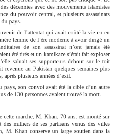
s des décennies avec des mouvements islamistes
ence du pouvoir central, et plusieurs assassinats
e du pays.
ouvenir de l’attentat qui avait coûté la vie en en
mière femme de l’ère moderne à avoir dirigé un
itaires de son assassinat n’ont jamais été
ient été tirés et un kamikaze s’était fait exploser
elle saluait ses supporteurs debout sur le toit
ait revenue au Pakistan quelques semaines plus
s, après plusieurs années d’exil.
 pays, son convoi avait été la cible d’un autre
plus de 130 personnes avaient trouvé la mort.
e cette marche, M. Khan, 70 ans, est monté sur
 des milliers de ses partisans venus des villes
on, M. Khan conserve un large soutien dans la