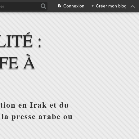
Connexion
+
Créer mon blog
ITÉ :
FE À
tion en Irak et du
 la presse arabe ou