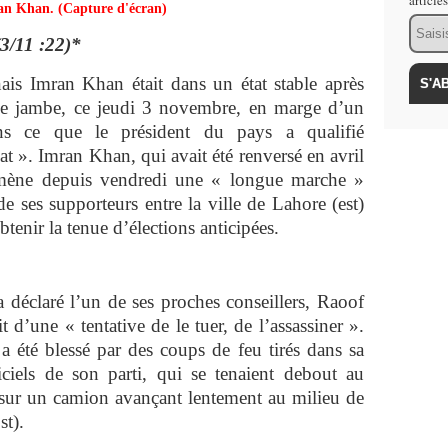
article
an Khan. (Capture d'écran)
Email
(3/11 :22)*
nais Imran Khan était dans un état stable après
une jambe, ce jeudi 3 novembre, en marge d’un
ans ce que le président du pays a qualifié
nat ». Imran Khan, qui avait été renversé en avril
mène depuis vendredi une « longue marche »
de ses supporteurs entre la ville de Lahore (est)
btenir la tenue d’élections anticipées.
 a déclaré l’un de ses proches conseillers, Raoof
t d’une « tentative de le tuer, de l’assassiner ».
a été blessé par des coups de feu tirés dans sa
ficiels de son parti, qui se tenaient debout au
sur un camion avançant lentement au milieu de
st).