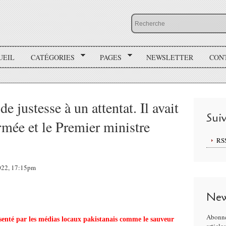
UEIL
CATÉGORIES
PAGES
NEWSLETTER
CON
 justesse à un attentat. Il avait
Sui
rmée et le Premier ministre
RS
2022, 17:15pm
New
Abonne
senté par les médias locaux pakistanais comme le sauveur