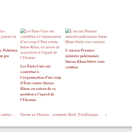
s. Pakistan
L’ancien Premier
un jeu
ministre pakistanais
Imran Khan libéré sous
Les États-Unis ont
caution
contribué à
l’organisation d’un coup
d’État contre Imran
Khan, en raison de sa
position à l’égard de
l’Ukraine
Déclaration du sommet d’Alger : Les pays arabes insistent sur leur participation à l’élaboration du nouvel ordre mondial
Guerre en Ukraine : comment Shell, TotalEnergies et les autres majors européennes ont réussi à protéger leurs superprofits