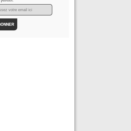
s publiés.