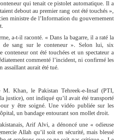
conteneur qui tenait ce pistolet automatique. Il a
étaient debout au premier rang ont été touchés »,
ien ministre de l’Information du gouvernement
t.
me, a-t-il raconté. « Dans la bagarre, il a raté la
t de sang sur le conteneur ». Selon lui, six
le conteneur ont été touchées et un spectateur a
édiatement commenté l’incident, ni confirmé les
 assaillant aurait été tué.
e M. Khan, le Pakistan Tehreek-e-Insaf (PTI,
justice), ont indiqué qu’il avait été transporté
our y être soigné. Une vidéo publiée sur les
ôpital, un bandage entourant son mollet droit.
akistanais, Arif Alvi, a dénoncé une « odieuse
remercie Allah qu’il soit en sécurité, mais blessé
be et espérons que ce ne soit pas critique ». Le