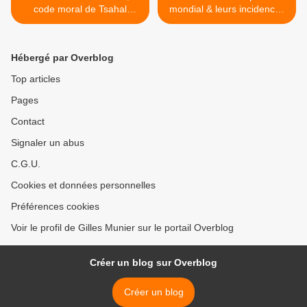
code moral de Tsahal
mondial & leurs incidences
pendant le génocide à
sur la région de la mer
Gaza est “excellent” ou
Rouge au Moyen-Orient >
“très bon”
Hébergé par Overblog
Top articles
Pages
Contact
Signaler un abus
C.G.U.
Cookies et données personnelles
Préférences cookies
Voir le profil de Gilles Munier sur le portail Overblog
Créer un blog sur Overblog
Créer un blog