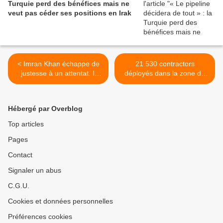
Turquie perd des bénéfices mais ne
veut pas céder ses positions en Irak
< Imran Khan échappe de
21 530 contractors
justesse à un attentat. Il
déployés dans la zone de
avait critiqué les USA,
responsabilité du Centcom
l’armée et le Premier
>
ministre actuel
Hébergé par Overblog
Top articles
Pages
Contact
Signaler un abus
C.G.U.
Cookies et données personnelles
Préférences cookies