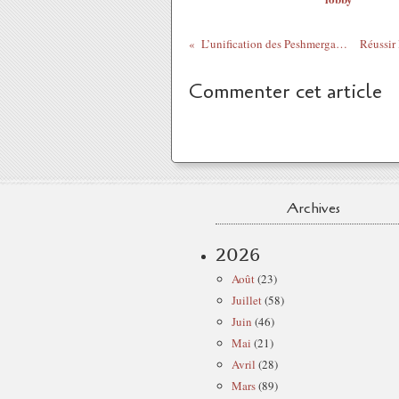
L’unification des Peshmergas en danger
Commenter cet article
Archives
2026
Août
(23)
Juillet
(58)
Juin
(46)
Mai
(21)
Avril
(28)
Mars
(89)