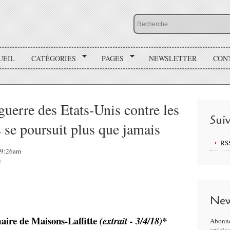
UEIL
CATÉGORIES
PAGES
NEWSLETTER
CON
guerre des Etats-Unis contre les
Sui
s se poursuit plus que jamais
RS
 09:26am
e
New
aire de Maisons-Laffitte
(extrait -
3/4/18)*
Abonne