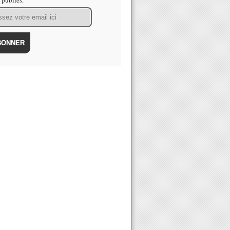
s publiés.