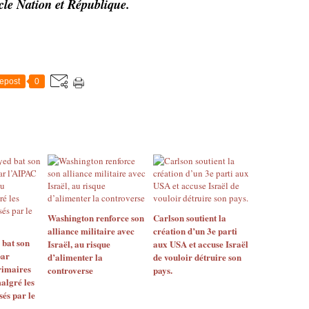
cle Nation et République.
epost
0
Washington renforce son
Carlson soutient la
alliance militaire avec
création d’un 3e parti
 bat son
Israël, au risque
aux USA et accuse Israël
par
d’alimenter la
de vouloir détruire son
rimaires
controverse
pays.
algré les
sés par le