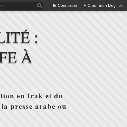
Connexion
+
Créer mon blog
ITÉ :
FE À
tion en Irak et du
 la presse arabe ou