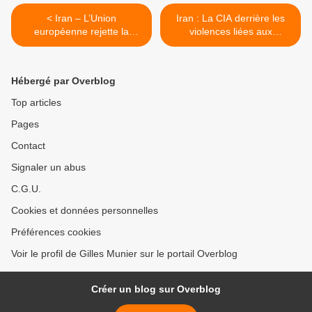
< Iran – L’Union
Iran : La CIA derrière les
européenne rejette la
violences liées aux
marche des Etats-Unis vers
manifestations >
la guerre
Hébergé par Overblog
Top articles
Pages
Contact
Signaler un abus
C.G.U.
Cookies et données personnelles
Préférences cookies
Voir le profil de Gilles Munier sur le portail Overblog
Créer un blog sur Overblog