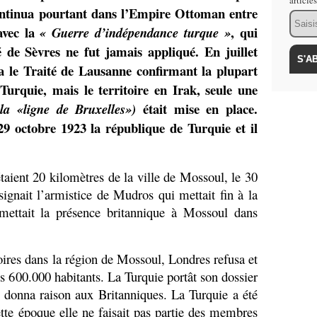
article
ontinua pourtant dans l’Empire Ottoman entre
Email
avec la
, qui
« Guerre d’indépendance turque »
é de Sèvres ne fut jamais appliqué. En juillet
 le Traité de Lausanne confirmant la plupart
 Turquie, mais le territoire en Irak, seule une
était mise en place.
 la «ligne de Bruxelles»)
 octobre 1923 la république de Turquie et il
étaient 20 kilomètres de la ville de Mossoul, le 30
ignait l’armistice de Mudros qui mettait fin à la
 mettait la présence britannique à Mossoul dans
oires dans la région de Mossoul, Londres refusa et
 600.000 habitants. La Turquie portât son dossier
donna raison aux Britanniques. La Turquie a été
te époque elle ne faisait pas partie des membres