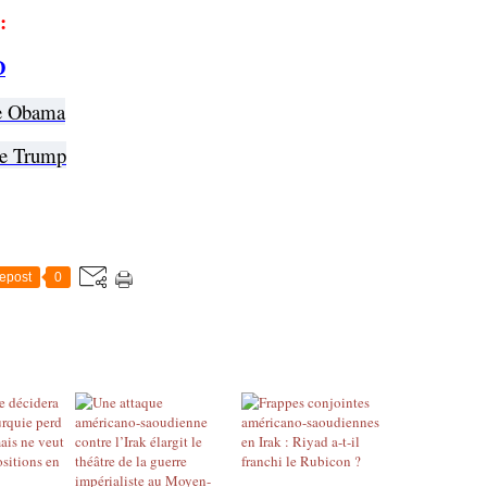
:
D
re Obama
re Trump
epost
0