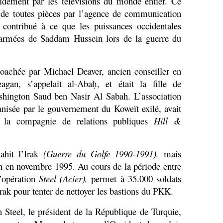
idement par les télévisions du monde entier. Ce
 de toutes pièces par l’agence de communication
contribué à ce que les puissances occidentales
s armées de Saddam Hussein lors de la guerre du
t coachée par Michael Deaver, ancien conseiller en
gan, s’appelait al-Aba
, et
é
tait la fille de
ḥ
ington Saud ben Nasir Al Sabah. L’association
anisée par le gouvernement du Koweït exilé, avait
la compagnie de relations publiques
Hill &
ahit l’Irak
(Guerre du Golfe 1990-1991),
mais
fin en novembre 1995. Au cours de la période entre
’opération
Steel (Acier),
permet à 35.000 soldats
Irak pour tenter de nettoyer les bastions du PKK.
n Steel, le président de la République de Turquie,