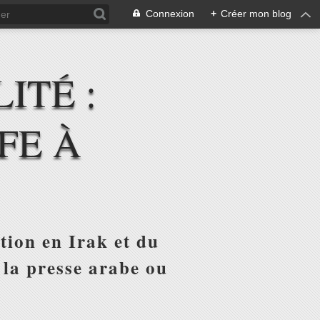
Connexion
+
Créer mon blog
ITÉ :
FE À
tion en Irak et du
 la presse arabe ou