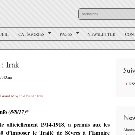
UEIL
CATÉGORIES
PAGES
NEWSLETTER
CON
: Irak
Sui
 07:43am
RS
info
(8/8/17)*
New
 officiellement 1914-1918, a permis aux les
Abonne
920 d’imposer le Traité de Sèvres à l’Empire