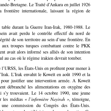
ande-Bretagne. Le Traité d’Ankara en juillet 1926
 frontière internationale, laissant la région de
 table durant la Guerre Iran-Irak, 1980-1988. Le
n avait perdu le contrôle effectif du nord de
égrité de son territoire au sein d’une frontière. En
n aux troupes turques combattant contre le PKK
nt avait alors informé ses alliés de son intention
l au cas où le régime irakien devrait tomber.
e l’URSS, les États-Unis en profitent pour mener à
’Irak. L’Irak envahit le Koweït en août 1990 et la
ur justifier une intervention armée. A Koweït
aient débranché les alimentations en oxygène des
ui s’y trouvaient. Le 14 octobre 1990, une jeune
ar les médias
« l’infirmière Nayirah »
, témoigne,
 une commission du Congrès des États-Unis.