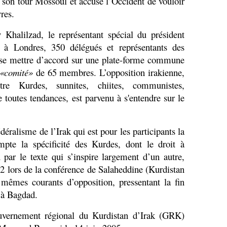
son tour Mossoul et accuse l’Occident de vouloir
res.
halilzad, le représentant spécial du président
 à Londres, 350 délégués et représentants des
se mettre d’accord sur une plate-forme commune
«comité»
de 65 membres. L’opposition irakienne,
ntre Kurdes, sunnites, chiites, communistes,
e toutes tendances, est parvenu à s'entendre sur le
édéralisme de l’Irak qui est pour les participants la
pte la spécificité des Kurdes, dont le droit à
 par le texte qui s’inspire largement d’un autre,
92 lors de la conférence de Salaheddine (Kurdistan
mêmes courants d’opposition, pressentant la fin
 à Bagdad.
vernement régional du Kurdistan d’Irak (GRK)