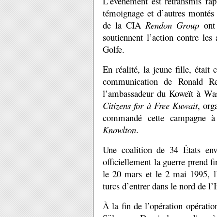
L’événement est retransmis rap
témoignage et d’autres montés
de la CIA
Rendon Group
ont 
soutiennent l’action contre le
Golfe.
En réalité, la jeune fille, étai
communication de Ronald Rea
l
’
ambassadeur du Kowe
ï
t
à
Wash
Citizens for à Free Kuwait
, org
commandé cette campagne à 
Knowlton
.
Une coalition de 34 États env
officiellement la guerre prend 
le 20 mars et le 2 mai 1995, l
turcs d’entrer dans le nord de l’
À la fin de l’opération opératio