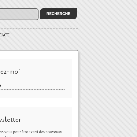
TACT
vez-moi
S
sletter
z-vous pour être averti des nouveaux