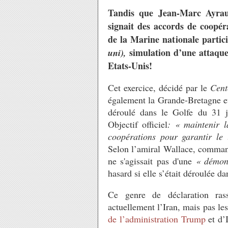
Tandis que Jean-Marc Ayrault
signait des accords de coopé
de la Marine nationale partici
simulation d’une attaqu
uni),
Etats-Unis!
Cet exercice, décidé par le
Cen
également la Grande-Bretagne et
déroulé dans le Golfe du 31 j
Objectif officiel
: « maintenir l
coopérations pour garantir le l
Selon l’amiral Wallace, comman
ne s'agissait pas d'une
« démons
hasard si elle s’était déroulée d
Ce genre de déclaration ras
actuellement l’Iran, mais pas le
de l’administration Trump
et d’I