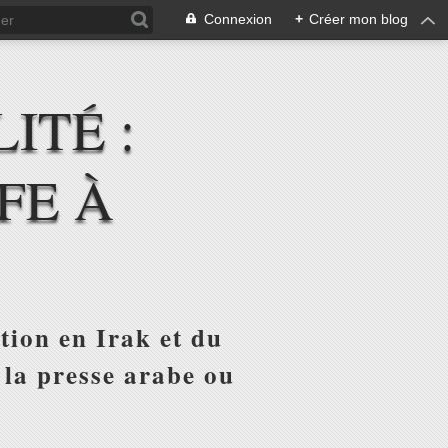
Connexion
+
Créer mon blog
ITÉ :
FE À
tion en Irak et du
 la presse arabe ou