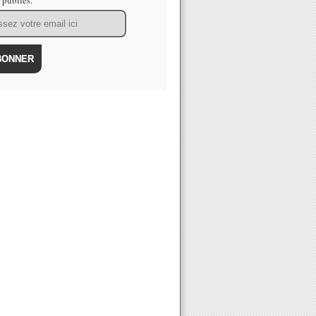
s publiés.