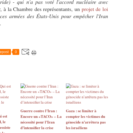
ride)
-
qui n'a pas voté l'accord nucléaire avec
er, à la Chambre des représentants, un
projet de loi
forces armées des États-Unis pour empêcher l'Iran
.
epost
0
Guerre contre l’Iran :
Gaza : se limiter à
i est
Encore un «TACO» – La
compter les victimes du
, le
nécessité pour l’Iran
génocide n’arrêtera pas
ssiste
d’intensifier la crise
les israéliens
 le