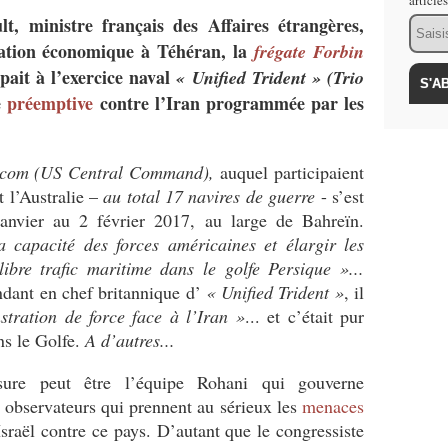
article
, ministre français des Affaires étrangères,
Email
ration économique à Téhéran, la
frégate Forbin
pait à l’exercice naval
« Unified Trident » (Trio
e
préemptive
contre l’Iran programmée par les
tcom
(US Central Command),
auquel participaient
 l’Australie –
au total 17 navires de guerre
- s’est
anvier au 2 février 2017, au large de Bahreïn.
a capacité des forces américaines et élargir les
ibre trafic maritime dans le golfe Persique »...
dant en chef britannique d’
« Unified Trident »
, il
tration de force face à l’Iran »
... et c’était pur
ans le Golfe.
A d’autres...
sure peut être l’équipe Rohani qui gouverne
s observateurs qui prennent au sérieux les
menaces
sraël contre ce pays. D’autant que le congressiste