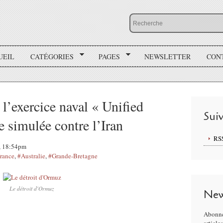
UEIL
CATÉGORIES
PAGES
NEWSLETTER
CON
 l’exercice naval « Unified
Sui
e simulée contre l’Iran
RS
7, 18:54pm
rance
,
#Australie
,
#Grande-Bretagne
Le détroit d'Ormuz
New
Abonne