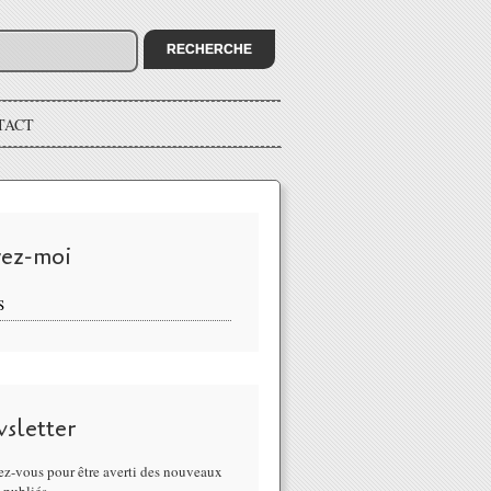
TACT
vez-moi
S
sletter
z-vous pour être averti des nouveaux