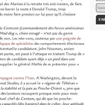
article
ral des
Marines
à la retraite très anti-iranien, de faire
Email
ainsi barrer la route à Donald Trump, trop
u moins faire pression sur lui pour qu’il choisisse
 du
Centcom
(commandement des forces américaines
Mad dog », chien enragé
– n’est pas du genre
 dit non. Les néo-cons, soutenus par
une poignée de
équipe de spécialistes
des comportements électoraux
 éventuelle candidature. John Nooman, ancien
it partie, est passé à l’attaque en traitant Trump de
«
nton de candidate ayant déjà
« un pied dans une
 à supplier le général Mathis de se présenter pour
«
ampagne contre l’Iran
. A Washington, devant le
onal Studies,
il a accusé le
« régime de Téhéran »
a stabilité et la paix au Proche-Orient »,
pire que
 déclarations recoupent presque mots pour mots
ctuel chef du
Centom,
qui dit que les proche-
 capacités (des Iraniens) dans le cyber, leur aptitude