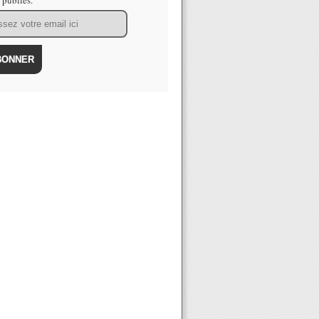
s publiés.