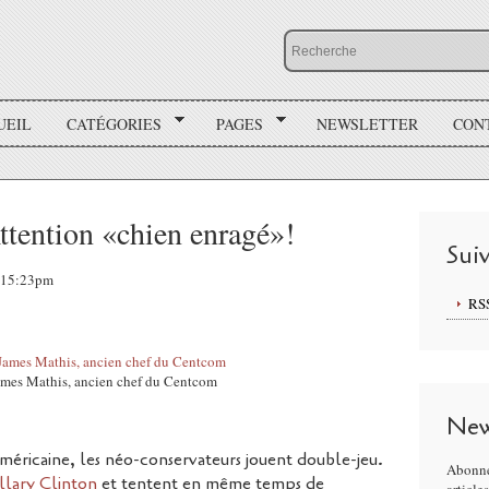
UEIL
CATÉGORIES
PAGES
NEWSLETTER
CON
Attention «chien enragé»!
Sui
, 15:23pm
RS
ames Mathis, ancien chef du Centcom
New
méricaine, les néo-conservateurs jouent double-jeu.
Abonne
illary Clinton
et tentent en même temps de