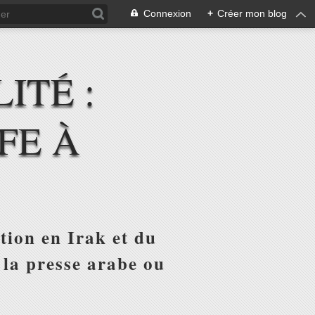
Connexion
+
Créer mon blog
ITÉ :
FE À
tion en Irak et du
 la presse arabe ou