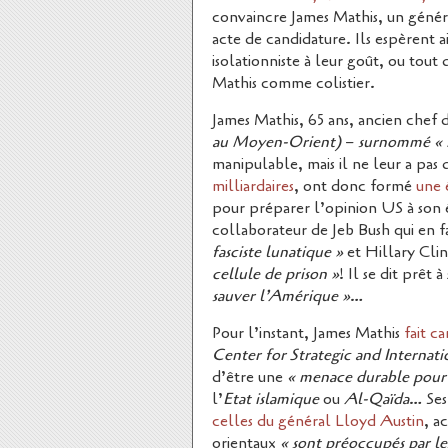
convaincre James Mathis, un géné
acte de candidature. Ils espèrent 
isolationniste à leur goût, ou tout d
Mathis comme colistier.
James Mathis, 65 ans, ancien chef
au Moyen-Orient)
–
surnommé « 
manipulable, mais il ne leur a pas
milliardaires
, ont donc formé
une 
pour préparer l’opinion US à son
collaborateur de Jeb Bush qui en fa
fasciste lunatique »
et Hillary Cli
cellule de prison »
! Il se dit prêt
sauver l’Amérique »
…
Pour l’instant, James Mathis
fait c
Center for Strategic and Internati
d’être une
« menace durable pour l
l’
Etat islamique
ou
Al-Qaïda
… Ses
celles du général Lloyd Austin
, a
orientaux
« sont préoccupés par les