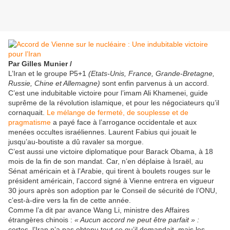
Par Gilles Munier /
L’Iran et le groupe P5+1
(Etats-Unis, France, Grande-Bretagne,
Russie, Chine et Allemagne)
sont enfin parvenus à un accord.
C’est une indubitable victoire pour l’imam Ali Khamenei, guide
suprême de la révolution islamique, et pour les négociateurs qu’il
cornaquait.
Le mélange de fermeté, de souplesse et de
pragmatisme
a payé face à l’arrogance occidentale et aux
menées occultes israéliennes. Laurent Fabius qui jouait le
jusqu’au-boutiste a dû ravaler sa morgue.
C’est aussi une victoire diplomatique pour Barack Obama, à 18
mois de la fin de son mandat. Car, n’en déplaise à Israël, au
Sénat américain et à l’Arabie, qui tirent à boulets rouges sur le
président américain, l’accord signé à Vienne entrera en vigueur
30 jours après son adoption par le Conseil de sécurité de l’ONU,
c’est-à-dire vers la fin de cette année.
Comme l’a dit par avance Wang Li, ministre des Affaires
étrangères chinois :
« Aucun accord ne peut être parfait » :
certes, l’Iran n’a pas obtenu tout ce qu’il demandait, mais les