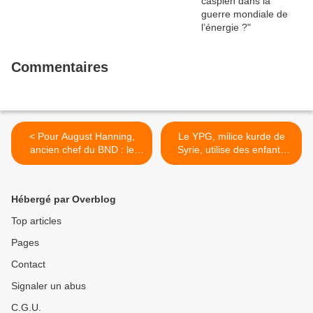
Commentaires
< Pour August Hanning,
Le YPG, milice kurde de
ancien chef du BND : le
Syrie, utilise des enfants
projet de redécoupage du
soldats >
Moyen-Orient est mûr
Hébergé par Overblog
Top articles
Pages
Contact
Signaler un abus
C.G.U.