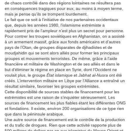
de chaos contrôlé dans des régions lointaines ne résultera pas
en conséquences tragiques pour eux, au moins à moyen terme,
mais je pense qu’ils se trompent lourdement.
Le fait que ce soit à l’initiative de nos partenaires occidentaux
que, depuis les années 1980, l’islamisme extrémiste a
rapidement pris de l’ampleur n’est plus un secret pour personne.
Pour contrer les troupes soviétiques en Afghanistan, on a assisté
à un armement massif, grâce aux fonds américains et d’autres
pays de l’Otan, de groupes disparates de djihadistes et de
moudjahidin qui se sont alors alliés pour former les principaux
groupes et mouvements terroristes. De même, grâce à l’aide
financière et militaire de Washington et de ses alliés et dans le
but d’éliminer le régime en place en Syrie, dont l’Occident ne
voulait plus, le groupe
État islamique
et
Jabhat al-Nusra
ont été
créés. L’intervention militaire en Libye par l’Alliance a entraîné un
résultat similaire, favoriser les groupes extrémistes.
Cette disponibilité de sources stables de financement pour les
extrémistes est une raison de s’inquiéter sérieusement. Les
sources de financement les plus fiables étant les différentes ONG
et fondations. Il existe, environ 200 organisations de ce type rien
que dans la péninsule arabique.
Une autre source de financement est le contrôle de la production
et du trafic de drogues. Rien que cette activité rapporte plus de
500 millions de dollars par an aux islamistes du Moyen Orient et