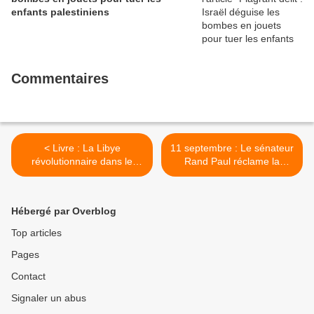
enfants palestiniens
Commentaires
< Livre : La Libye
11 septembre : Le sénateur
révolutionnaire dans le
Rand Paul réclame la
monde (1969-2011)
déclassification des 28
pages du rapport du Sénat
tenues secrètes >
Hébergé par Overblog
Top articles
Pages
Contact
Signaler un abus