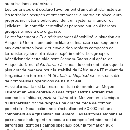
organisations extrémistes.
Les terroristes ont déclaré l’avènement d’un califat islamiste sur
les territoires occupés et ont commencé à mettre en place leurs
propres institutions publiques, dont un système financier et
judiciaire. Un contrôle centralisé et pérenne sur les différents
groupes armés a été organisé.
Le renforcement d’
EI
a sérieusement déstabilisé la situation en
Afrique
. EI
fournit une aide militaire et financière conséquente
aux extrémistes locaux et envoie des renforts composés de
terroristes syriens et irakiens expérimentés. Les groupes
bénéficiant de cette aide sont
Ansar al-Sharia
qui opère en
Afrique du Nord,
Boko Haram
à l’ouest du continent, alors que la
plus grande menace pour la stabilité de l’Afrique de l’Est vient de
l’organisation terroriste Al-
Shabab al-Mujahedeen
, responsable
de nombreuses opérations de haut niveau.
Aussi alarmante est la tension en train de monter au Moyen-
Orient et en Asie centrale où des organisations extrémistes
comme les Talibans,
Hizb-ut-Tahrir
et le Mouvement islamique
d’Ouzbékistan ont développé une grande force de combat
potentielle. Nous estimons qu’actuellement 50 000 militants
combattent en Afghanistan seulement. Les territoires afghans et
pakistanais hébergent un réseau de camps d’entrainement de
terroristes, dont des camps spéciaux pour la formation aux