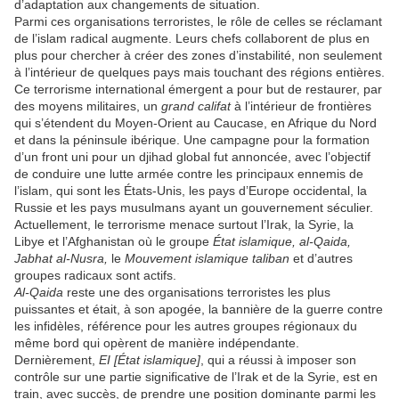
d’adaptation aux changements de situation.
Parmi ces organisations terroristes, le rôle de celles se réclamant
de l’islam radical augmente. Leurs chefs collaborent de plus en
plus pour chercher à créer des zones d’instabilité, non seulement
à l’intérieur de quelques pays mais touchant des régions entières.
Ce terrorisme international émergent a pour but de restaurer, par
des moyens militaires, un
grand califat
à l’intérieur de frontières
qui s’étendent du Moyen-Orient au Caucase, en Afrique du Nord
et dans la péninsule ibérique. Une campagne pour la formation
d’un front uni pour un djihad global fut annoncée, avec l’objectif
de conduire une lutte armée contre les principaux ennemis de
l’islam, qui sont les États-Unis, les pays d’Europe occidental, la
Russie et les pays musulmans ayant un gouvernement séculier.
Actuellement, le terrorisme menace surtout l’Irak, la Syrie, la
Libye et l’Afghanistan où le groupe
État islamique, al-Qaida,
Jabhat al-Nusra,
le
Mouvement islamique taliban
et d’autres
groupes radicaux sont actifs.
Al-Qaida
reste une des organisations terroristes les plus
puissantes et était, à son apogée, la bannière de la guerre contre
les infidèles, référence pour les autres groupes régionaux du
même bord qui opèrent de manière indépendante.
Dernièrement,
EI
[État islamique]
, qui a réussi à imposer son
contrôle sur une partie significative de l’Irak et de la Syrie, est en
train, avec succès, de prendre une position dominante parmi les