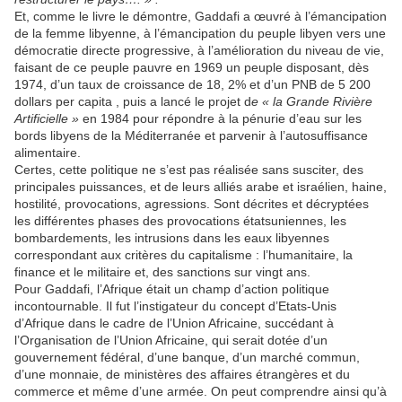
Et, comme le livre le démontre, Gaddafi a œuvré à l’émancipation
de la femme libyenne, à l’émancipation du peuple libyen vers une
démocratie directe progressive, à l’amélioration du niveau de vie,
faisant de ce peuple pauvre en 1969 un peuple disposant, dès
1974, d’un taux de croissance de 18, 2% et d’un PNB de 5 200
dollars per capita , puis a lancé le projet d
e « la Grande Rivière
Artificielle »
en 1984 pour répondre à la pénurie d’eau sur les
bords libyens de la Méditerranée et parvenir à l’autosuffisance
alimentaire.
Certes, cette politique ne s’est pas réalisée sans susciter, des
principales puissances, et de leurs alliés arabe et israélien, haine,
hostilité, provocations, agressions. Sont décrites et décryptées
les différentes phases des provocations étatsuniennes, les
bombardements, les intrusions dans les eaux libyennes
correspondant aux critères du capitalisme : l’humanitaire, la
finance et le militaire et, des sanctions sur vingt ans.
Pour Gaddafi, l’Afrique était un champ d’action politique
incontournable. Il fut l’instigateur du concept d’Etats-Unis
d’Afrique dans le cadre de l’Union Africaine, succédant à
l’Organisation de l’Union Africaine, qui serait dotée d’un
gouvernement fédéral, d’une banque, d’un marché commun,
d’une monnaie, de ministères des affaires étrangères et du
commerce et même d’une armée. On peut comprendre ainsi qu’à