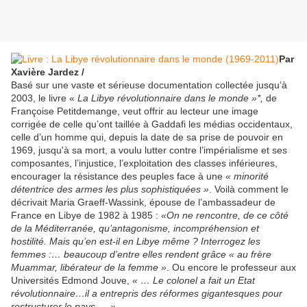
Par
Xavière Jardez /
Basé sur une vaste et sérieuse documentation collectée jusqu’à
2003, le livre «
La Libye révolutionnaire dans le monde »*,
de
Françoise Petitdemange, veut offrir au lecteur une image
corrigée de celle qu’ont taillée à Gaddafi les médias occidentaux,
celle d’un homme qui, depuis la date de sa prise de pouvoir en
1969, jusqu'à sa mort, a voulu lutter contre l’impérialisme et ses
composantes, l’injustice, l’exploitation des classes inférieures,
encourager la résistance des peuples face à une
« minorité
détentrice des armes les plus sophistiquées »
. Voilà comment le
décrivait Maria Graeff-Wassink, épouse de l’ambassadeur de
France en Libye de 1982 à 1985 :
«On ne rencontre, de ce côté
de la Méditerranée, qu’antagonisme, incompréhension et
hostilité. Mais qu’en est-il en Libye même ? Interrogez les
femmes :… beaucoup d’entre elles rendent grâce
« au frère
Muammar, libérateur de la femme »
. Ou encore le professeur aux
Universités Edmond Jouve,
« … Le colonel a fait un Etat
révolutionnaire…il a entrepris des réformes gigantesques pour
restructurer le pays…. » .