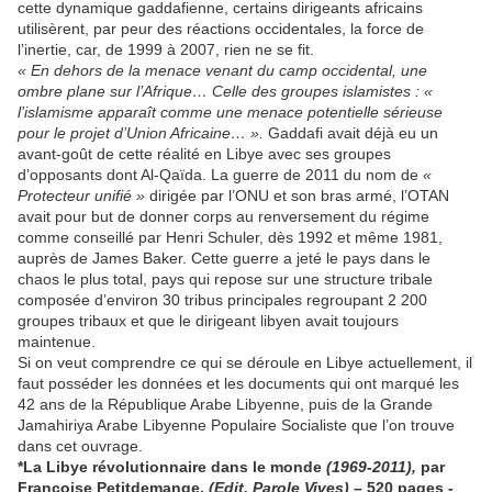
cette dynamique gaddafienne, certains dirigeants africains
utilisèrent, par peur des réactions occidentales, la force de
l’inertie, car, de 1999 à 2007, rien ne se fit.
« En dehors de la menace venant du camp occidental, une
ombre plane sur l’Afrique… Celle des groupes islamistes :
«
l’islamisme apparaît comme une menace potentielle sérieuse
pour le projet d’Union Africaine… ».
Gaddafi avait déjà eu un
avant-goût de cette réalité en Libye avec ses groupes
d’opposants dont Al-Qaïda. La guerre de 2011 du nom de
«
Protecteur unifié »
dirigée par l’ONU et son bras armé, l’OTAN
avait pour but de donner corps au renversement du régime
comme conseillé par Henri Schuler, dès 1992 et même 1981,
auprès de James Baker. Cette guerre a jeté le pays dans le
chaos le plus total, pays qui repose sur une structure tribale
composée d’environ 30 tribus principales regroupant 2 200
groupes tribaux et que le dirigeant libyen avait toujours
maintenue.
Si on veut comprendre ce qui se déroule en Libye actuellement, il
faut posséder les données et les documents qui ont marqué les
42 ans de la République Arabe Libyenne, puis de la Grande
Jamahiriya Arabe Libyenne Populaire Socialiste que l’on trouve
dans cet ouvrage.
*La Libye révolutionnaire dans le monde
(1969-2011),
par
Françoise Petitdemange,
(Edit. Parole Vives) –
520 pages
-