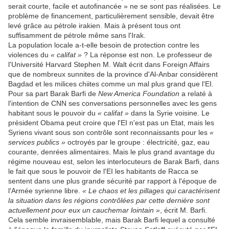
serait courte, facile et autofinancée » ne se sont pas réalisées. Le
problème de financement, particulièrement sensible, devait être
levé grâce au pétrole irakien. Mais à présent tous ont
suffisamment de pétrole même sans l'Irak.
La population locale a-t-elle besoin de protection contre les
violences du
« califat »
? La réponse est non. Le professeur de
l'Université Harvard Stephen M. Walt écrit dans Foreign Affairs
que de nombreux sunnites de la province d'Al-Anbar considèrent
Bagdad et les milices chiites comme un mal plus grand que l'EI.
Pour sa part Barak Barfi de
New America Foundation
a relaté à
l'intention de CNN ses conversations personnelles avec les gens
habitant sous le pouvoir du
« califat »
dans la Syrie voisine. Le
président Obama peut croire que l'EI n'est pas un Etat, mais les
Syriens vivant sous son contrôle sont reconnaissants pour les
«
services publics »
octroyés par le groupe : électricité, gaz, eau
courante, denrées alimentaires. Mais le plus grand avantage du
régime nouveau est, selon les interlocuteurs de Barak Barfi, dans
le fait que sous le pouvoir de l'EI les habitants de Racca se
sentent dans une plus grande sécurité par rapport à l'époque de
l'Armée syrienne libre.
« Le chaos et les pillages qui caractérisent
la situation dans les régions contrôlées par cette dernière sont
actuellement pour eux un cauchemar lointain »
, écrit M. Barfi.
Cela semble invraisemblable, mais Barak Barfi lequel a consulté