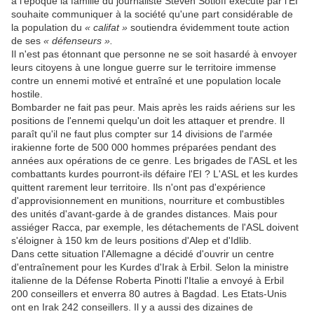
à l'époque la famille du journaliste Steven Sotloff exécuté par l'EI
souhaite communiquer à la société qu'une part considérable de
la population du
« califat »
soutiendra évidemment toute action
de ses
« défenseurs ».
Il n'est pas étonnant que personne ne se soit hasardé à envoyer
leurs citoyens à une longue guerre sur le territoire immense
contre un ennemi motivé et entraîné et une population locale
hostile.
Bombarder ne fait pas peur. Mais après les raids aériens sur les
positions de l'ennemi quelqu'un doit les attaquer et prendre. Il
paraît qu'il ne faut plus compter sur 14 divisions de l'armée
irakienne forte de 500 000 hommes préparées pendant des
années aux opérations de ce genre. Les brigades de l'ASL et les
combattants kurdes pourront-ils défaire l'EI ? L'ASL et les kurdes
quittent rarement leur territoire. Ils n'ont pas d'expérience
d'approvisionnement en munitions, nourriture et combustibles
des unités d'avant-garde à de grandes distances. Mais pour
assiéger Racca, par exemple, les détachements de l'ASL doivent
s'éloigner à 150 km de leurs positions d'Alep et d'Idlib.
Dans cette situation l'Allemagne a décidé d'ouvrir un centre
d'entraînement pour les Kurdes d'Irak à Erbil. Selon la ministre
italienne de la Défense Roberta Pinotti l'Italie a envoyé à Erbil
200 conseillers et enverra 80 autres à Bagdad. Les Etats-Unis
ont en Irak 242 conseillers. Il y a aussi des dizaines de