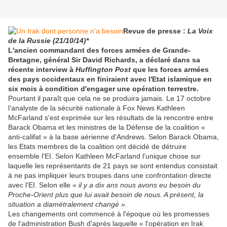
Revue de presse :
La Voix
de la Russie
(21/10/14)*
L'ancien commandant des forces armées de Grande-
Bretagne, général Sir David Richards, a déclaré dans sa
récente interview à
Huffington Post
que les forces armées
des pays occidentaux en finiraient avec l'Etat islamique en
six mois à condition d'engager une opération terrestre.
Pourtant il paraît que cela ne se produira jamais. Le 17 octobre
l'analyste de la sécurité nationale à Fox News Kathleen
McFarland s'est exprimée sur les résultats de la rencontre entre
Barack Obama et les ministres de la Défense de la coalition «
anti-califat » à la base aérienne d'Andrews. Selon Barack Obama,
les Etats membres de la coalition ont décidé de détruire
ensemble l'EI. Selon Kathleen McFarland l'unique chose sur
laquelle les représentants de 21 pays se sont entendus consistait
à ne pas impliquer leurs troupes dans une confrontation directe
avec l'EI. Selon elle
« il y a dix ans nous avons eu besoin du
Proche-Orient plus que lui avait besoin de nous. A présent, la
situation a diamétralement changé ».
Les changements ont commencé à l'époque où les promesses
de l'administration Bush d'après laquelle « l'opération en Irak