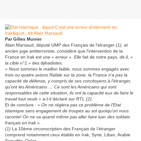
Par Gilles Munier
Alain Marsaud, député UMP des Français de l'étranger
(1),
et
ancien juge antiterroriste, considère que l'intervention de la
France en Irak est une
« erreur ». Elle
fait de notre pays, dit-il,
«
la cible n°1 »
des djihadistes.
« Nous sommes le maillon faible, nous sommes engagés avec
trois ou quatre avions Rafale sur la zone, la France n'a pas la
capacité de défense, y compris de ses concitoyens à l'étranger,
qu'ont les Américains …
Ce sont les Américains qui sont
responsables de cette situation, ils ont la capacité eux de faire le
travail tout seuls
» a-t-il déclaré sur
RTL (2).
Et de conclure :
« On ne réglera pas ce problème de l'Etat
islamique sans engagement de troupes au sol quoiqu'on nous
raconte! On ne va quand même pas aller faire tuer des soldats
français en Irak ».
(1)
La 10ème circonscription des Français de l’étranger
comprend notamment ceux établis en Irak, Syrie, Liban, Arabie
Saoudite, Qatar.