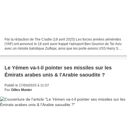
Par la rédaction de The Cradle (18 avril 2025) Les forces armées yéménites
(YAF) ont annoncé le 18 avril avoir frappé l'aéroport Ben Gourion de Tel Aviv
avec un missile balistique Zulfiqar, ainsi que les porte-avions USS Harry S.
Truman et USS Carl Vinson...
Le Yémen va-t-il pointer ses missiles sur les
Émirats arabes unis & l'Arabie saoudite ?
Publié le 17/04/2025 à 11:57
Par
Gilles Munier