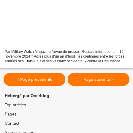
Par Military Watch Magazine (revue de presse : Réseau international – 19
novembre 2024)* Après plus d’un an d’hostilités continues entre les forces
armées des États-Unis et ses vassaux occidentaux contre la Résistance
yéménite Ansarullah, le sous-secrétaire...
< Page précédente
Page suivante >
Hébergé par Overblog
Top articles
Pages
Contact
Signaler un abus