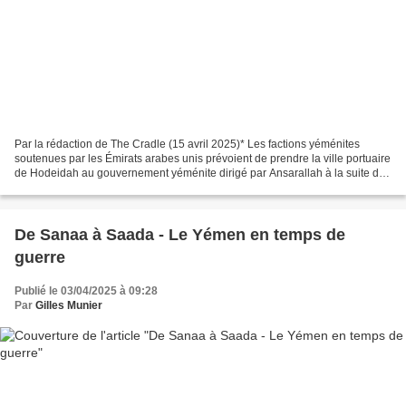
Par la rédaction de The Cradle (15 avril 2025)* Les factions yéménites
soutenues par les Émirats arabes unis prévoient de prendre la ville portuaire
de Hodeidah au gouvernement yéménite dirigé par Ansarallah à la suite de
la campagne de bombardements...
De Sanaa à Saada - Le Yémen en temps de
guerre
Publié le 03/04/2025 à 09:28
Par
Gilles Munier