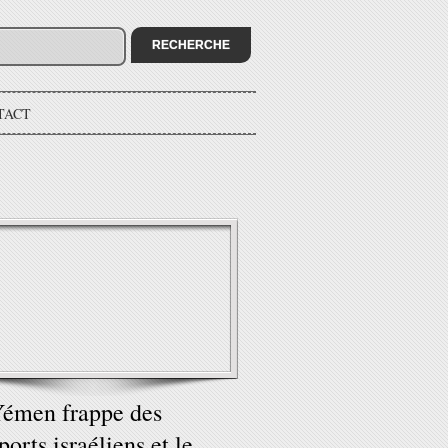
TACT
émen frappe des
ports israéliens et le