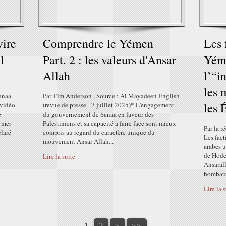
vire
Comprendre le Yémen
Les 
l
Part. 2 : les valeurs d'Ansar
Yém
Allah
l’“i
les 
anaa -
Par Tim Anderson , Source : Al Mayadeen English
les 
 vidéo
(revue de presse - 7 juillet 2025)* L'engagement
e
du gouvernement de Sanaa en faveur des
n mer
Palestiniens et sa capacité à faire face sont mieux
Par la r
laré
compris au regard du caractère unique du
Les fact
mouvement Ansar Allah...
arabes u
de Hode
Lire la suite
Ansarall
bombard
Lire la 
1
2
>
>>