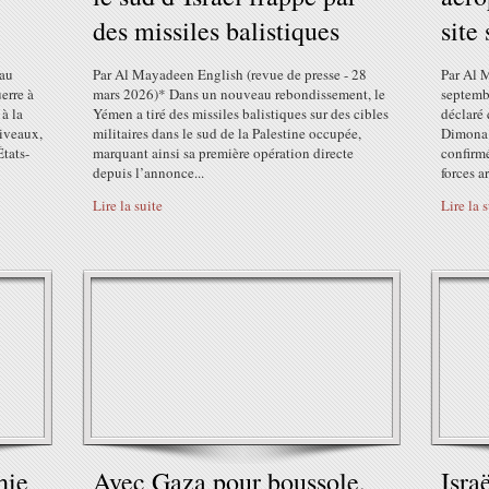
des missiles balistiques
site
eau
Par Al Mayadeen English (revue de presse - 28
Par Al 
erre à
mars 2026)* Dans un nouveau rebondissement, le
septemb
à la
Yémen a tiré des missiles balistiques sur des cibles
déclaré
niveaux,
militaires dans le sud de la Palestine occupée,
Dimona e
États-
marquant ainsi sa première opération directe
confirm
depuis l’annonce...
forces a
Lire la suite
Lire la 
hie
Avec Gaza pour boussole,
Isra