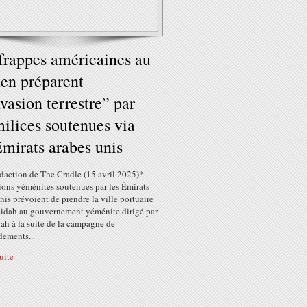
frappes américaines au
en préparent
nvasion terrestre” par
milices soutenues via
Émirats arabes unis
édaction de The Cradle (15 avril 2025)*
ions yéménites soutenues par les Émirats
nis prévoient de prendre la ville portuaire
idah au gouvernement yéménite dirigé par
ah à la suite de la campagne de
ements...
suite