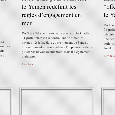
le Yémen redéfinit les
“off
règles d’engagement en
le 
mer
Par la r
24 juill
Par Stasa Salacanin (revue de presse : The Cradle -
déclaré
31 juillet 2025)* En continuant de cibler les
une déci
sse -
navires liés à Israël, le gouvernement de Sanaa a
l'offens
onsables
non seulement mis en évidence l'impuissance de la
Israël...
 du
puissance navale occidentale, mais il a également
Le 30
Lire la 
maintenu...
e
Lire la suite