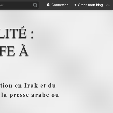
Connexion
+
Créer mon blog
ITÉ :
FE À
tion en Irak et du
 la presse arabe ou