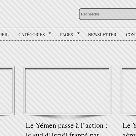
UEIL
CATÉGORIES
PAGES
NEWSLETTER
CON
Le Yémen passe à l’action :
Le Y
le sud d’Israël frappé par
aéro