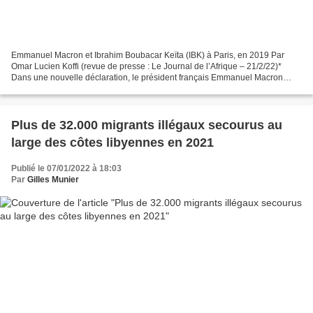
Emmanuel Macron et Ibrahim Boubacar Keïta (IBK) à Paris, en 2019 Par
Omar Lucien Koffi (revue de presse : Le Journal de l’Afrique – 21/2/22)*
Dans une nouvelle déclaration, le président français Emmanuel Macron
rejette la demande du Mali de retirer les...
Plus de 32.000 migrants illégaux secourus au
large des côtes libyennes en 2021
Publié le 07/01/2022 à 18:03
Par
Gilles Munier