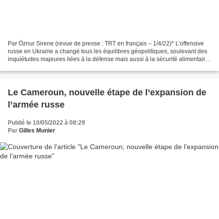
Par Öznur Sirene (revue de presse : TRT en français – 1/4/22)* L’offensive
russe en Ukraine a changé tous les équilibres géopolitiques, soulevant des
inquiétudes majeures liées à la défense mais aussi à la sécurité alimentaire
mondiale. A tout cela s’ajoutent...
Le Cameroun, nouvelle étape de l’expansion de
l’armée russe
Publié le 10/05/2022 à 08:29
Par
Gilles Munier