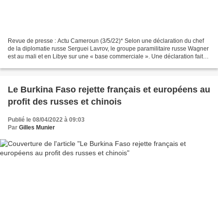
Revue de presse : Actu Cameroun (3/5/22)* Selon une déclaration du chef
de la diplomatie russe Serguei Lavrov, le groupe paramilitaire russe Wagner
est au mali et en Libye sur une « base commerciale ». Une déclaration faite
lundi sur la chaîne de télévision...
Le Burkina Faso rejette français et européens au
profit des russes et chinois
Publié le 08/04/2022 à 09:03
Par
Gilles Munier