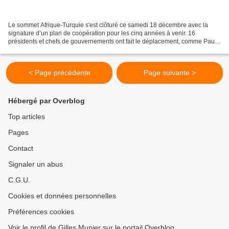
Le sommet Afrique-Turquie s'est clôturé ce samedi 18 décembre avec la
signature d’un plan de coopération pour les cinq années à venir. 16
présidents et chefs de gouvernements ont fait le déplacement, comme Paul
Kagame, Macky Sall ou encore Muhammadu Buhari,...
< Page précédente
Page suivante >
Hébergé par Overblog
Top articles
Pages
Contact
Signaler un abus
C.G.U.
Cookies et données personnelles
Préférences cookies
Voir le profil de Gilles Munier sur le portail Overblog