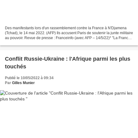
Des manifestants lors d'un rassemblement contre la France à N'Djamena
(Tchad), le 14 mai 2022. (AFP) Ils accusent Paris de soutenir la junte militaire
au pouvoir. Revue de presse : Franceinfo (avec AFP – 14/5/22)* "La France,
dégage !" , "Non à la colonisation"......
Conflit Russie-Ukraine : l'Afrique parmi les plus
touchés
Publié le 10/05/2022 à 09:34
Par
Gilles Munier