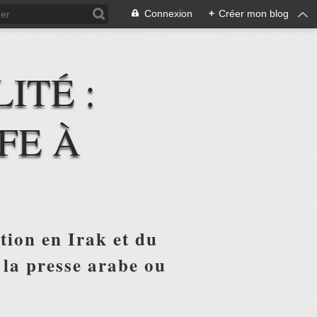
Connexion
+
Créer mon blog
ITÉ :
FE À
tion en Irak et du
 la presse arabe ou