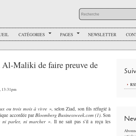
UEIL
CATÉGORIES
PAGES
NEWSLETTER
CON
Al-Maliki de faire preuve de
Sui
RS
1, 13:31pm
ux ou trois mois à vivre »,
selon Ziad, son fils réfugié à
ique accordée par
Bloomberg Businessweek.com (1)
. Son
New
 ni parler, ni marcher »
. Il ne sait pas s’il a reçu les
Abonne