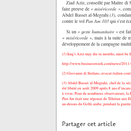
Ziad Aziz, conseillé par Maître di 
faire preuve de
« miséricorde »
, com
Abdel Basset al-Megrahi
(3)
, condam
contre le vol
Pan Am
103
qui s’est éc
Si un
« geste humanitaire »
est fai
« miséricorde »,
mais à la suite de 
développement de la campagne multifo
(1)
Iraq’s Aziz may die in months, must be 
http://www.businessweek.com/news/2011-01
(2)
Giovanni di Stefano, avocat italien con
(3)
Abdel Basset al-Megrahi, chef de la sé
été libéré en août 2009 après 8 ans d’incarc
à vivre. Pour de nombreux observateurs, la L
Pan Am
était une réponse de Téhéran aux Et
au-dessus du Golfe arabe, pendant la guerre 
Partager cet article