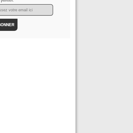
s publiés.