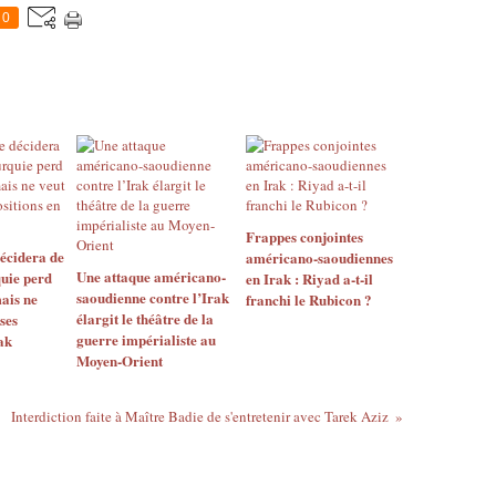
0
Frappes conjointes
décidera de
américano-saoudiennes
Une attaque américano-
quie perd
en Irak : Riyad a-t-il
saoudienne contre l’Irak
mais ne
franchi le Rubicon ?
élargit le théâtre de la
ses
guerre impérialiste au
ak
Moyen-Orient
Interdiction faite à Maître Badie de s'entretenir avec Tarek Aziz