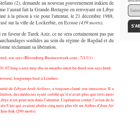
article
Stefano
(2)
, demande au nouveau gouvernement irakien de
Email
me l’aurait fait la Grande-Bretagne en renvoyant en Libye
né à la prison à vie pour l'attentat, le 21 décembre 1988,
rasé sur la ville de Lockerbie, en Ecosse
(439 morts)
.
t en faveur de Tarek Aziz, ce ne sera certainement pas par
marchandages sordides au sein du régime de Bagdad et du
rme réclamant sa libération.
freed, son says (Bloomberg Businessweek.com - 7/1/11)
-07/iraq-s-aziz-may-die-in-months-must-be-freed-son-says.html
troversé, longtemps basé à Londres.
curité de
Libyan Arab Airlines
, a toujours clamé son innocence. Il a
ération, des médecins ayant certifié qu’il n’avait plus que trois mois
ibye n’est pour rien dans l’attentat. L’opération contre l’avion de la
ats-Unis qui avaient abattu cinq mois plus tôt un Airbus d’
Iran Air
Iran-Irak (290 morts).