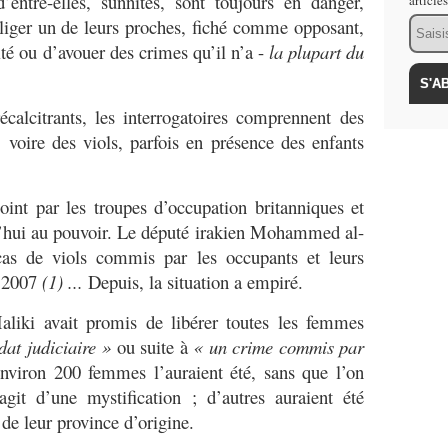
entre-elles, sunnites, sont toujours en danger,
article
Email
liger un de leurs proches, fiché comme opposant,
ité ou d’avouer des crimes qu’il n’a -
la plupart du
récalcitrants, les interrogatoires comprennent des
, voire des viols, parfois en présence des enfants
int par les troupes d’occupation britanniques et
rd’hui au pouvoir. Le député irakien Mohammed al-
cas de viols commis par les occupants et leurs
t 2007
(1) ...
Depuis, la situation a empiré.
aliki avait promis de libérer toutes les femmes
at judiciaire »
ou suite à
« un crime
commis par
nviron 200 femmes l’auraient été, sans que l’on
agit d’une mystification ; d’autres auraient été
 de leur province d’origine.