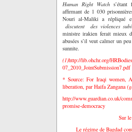
Human Right Watch
s’étant f
affirmant de 1 030 prisonnière
Nouri al-Maliki a répliqué 
discutent
des violences sub
ministre irakien ferait mieux d
abusées s’il veut calmer un peu
sunnite.
(1)
http://lib.ohchr.org/HRBo
07_2010_JointSubmission7.pdf
* Source: For Iraqi women, A
liberation, par Haifa Zangana
(g
http://www.guardian.co.uk/com
promise-democracy
Sur le
Le régime de Bagdad contr