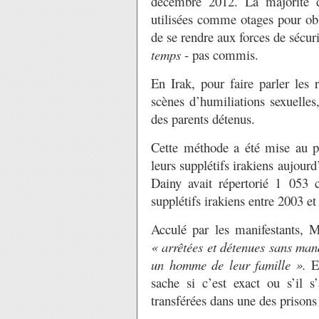
décembre 2012. La majorité d’
utilisées comme otages pour ob
de se rendre aux forces de sécur
temps
- pas commis.
En Irak, pour faire parler les 
scènes d’humiliations sexuelles
des parents détenus.
Cette méthode a été mise au po
leurs supplétifs irakiens aujou
Dainy avait répertorié 1 053 
supplétifs irakiens entre 2003 e
Acculé par les manifestants, M
« arrêtées et détenues
sans mand
un
homme de leur famille
».
E
sache si c’est exact ou s’il s’
transférées dans une des prisons