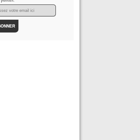
s publiés.