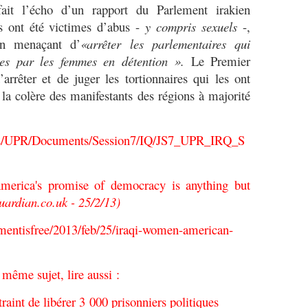
ait l’écho d’un rapport du Parlement irakien
s ont été victimes d’abus -
y compris sexuels
-,
en menaçant d’
«arrêter
les parlementaires qui
ies par les
femmes en détention ».
Le Premier
’arrêter et de juger les tortionnaires qui les ont
 la colère des manifestants des régions à majorité
dies/UPR/Documents/Session7/IQ/JS7_UPR_IRQ_S
merica's promise of democracy is anything but
uardian.co.uk - 25/2/13)
mentisfree/2013/feb/25/iraqi-women-american-
 même sujet, lire aussi :
aint de libérer 3 000 prisonniers politiques