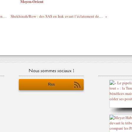
Moyen-Orient
Nord-Mali : l’ensablement de la France, une réalité qui se précise
Shekhinah/Row : des SAS en Irak avant l’éclatement de la dernière guerre du Golfe
Nous sommes sociaux !
Rss