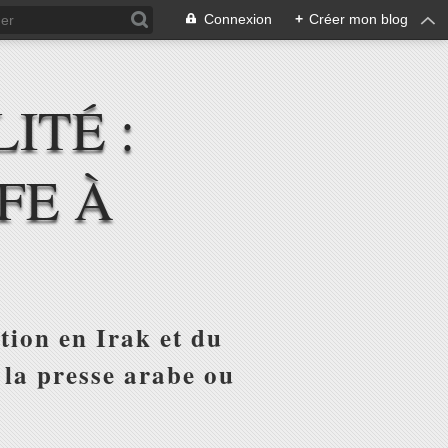
Connexion
+
Créer mon blog
ITÉ :
FE À
tion en Irak et du
 la presse arabe ou