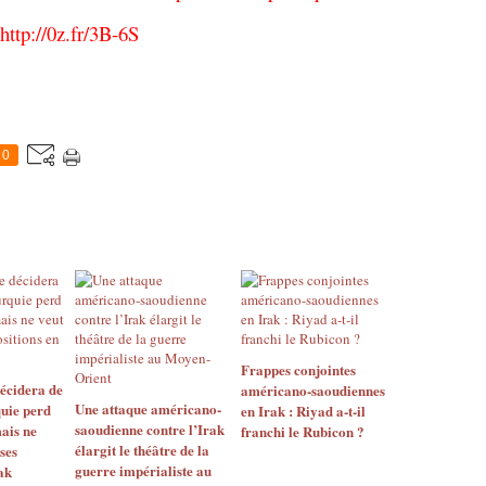
http://0z.fr/3B-6S
0
Frappes conjointes
décidera de
américano-saoudiennes
Une attaque américano-
quie perd
en Irak : Riyad a-t-il
saoudienne contre l’Irak
mais ne
franchi le Rubicon ?
élargit le théâtre de la
ses
guerre impérialiste au
ak