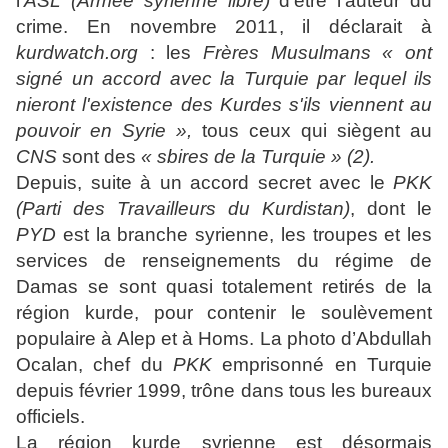
l’
ASL (Armée syrienne libre)
d’être l’auteur du
crime. En novembre 2011, il déclarait à
kurdwatch.org
: les
Frères Musulmans
« ont
signé un accord avec la Turquie par lequel ils
nieront l'existence des Kurdes s'ils viennent au
pouvoir en Syrie »,
tous ceux qui siègent au
CNS
sont des
« sbires de la Turquie » (2).
Depuis, suite à un accord secret avec le
PKK
(Parti des Travailleurs du Kurdistan)
, dont le
PYD
est la branche syrienne, les troupes et les
services de renseignements du régime de
Damas se sont quasi totalement retirés de la
région kurde, pour contenir le soulèvement
populaire à Alep et à Homs. La photo d’Abdullah
Ocalan, chef du
PKK
emprisonné en Turquie
depuis février 1999, trône dans tous les bureaux
officiels.
La région kurde syrienne est désormais