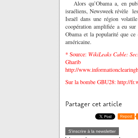
Alors qu’Obama a, en public,
israéliens, Newsweek révèle les 
Israël dans une région volati
coopération amplifiée a eu sur 
Obama et la popularité que ce 
américaine.
* Source:
WikiLeaks Cable: Sec
Gharib
http://www.informationclearingh
Sur la bombe GBU28:
http://f
Partager cet article
Repost
S'inscrire à la newsletter