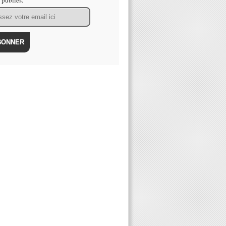
s publiés.