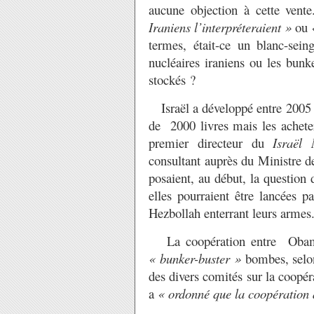
aucune objection à cette vente.
Iraniens l’interpréteraient »
ou
termes, était-ce un blanc-sein
nucléaires iraniens ou les bunk
stockés ?
Israël a développé entre 2005 
de 2000 livres mais les achete
premier directeur du
Israël 
consultant auprès du Ministre de
posaient, au début, la question
elles pourraient être lancées p
Hezbollah enterrant leurs armes
La coopération entre Obama et
« bunker-buster »
bombes, selon
des divers comités sur la coopér
a
« ordonné que la coopération a