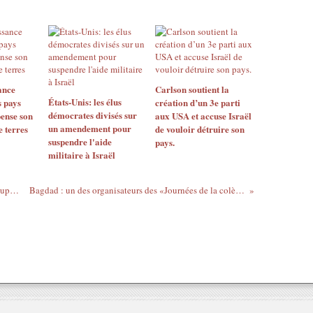
ance
Carlson soutient la
États-Unis: les élus
s pays
création d’un 3e parti
démocrates divisés sur
ense son
aux USA et accuse Israël
un amendement pour
e terres
de vouloir détruire son
suspendre l'aide
pays.
militaire à Israël
« Sarkozy sous BHL », une grenade dégoupillée dans la cour de l’Elysée
Bagdad : un des organisateurs des «Journées de la colère» assassiné par le régime Maliki