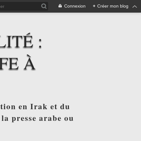
Connexion
+
Créer mon blog
ITÉ :
FE À
tion en Irak et du
 la presse arabe ou