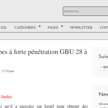
UEIL
CATÉGORIES
PAGES
NEWSLETTER
CON
es à forte pénétration GBU 28 à
Sui
RS
11, 17:01pm
New
 Jardez
Abonne
qu’il a exercées sur Israël pour obtenir des