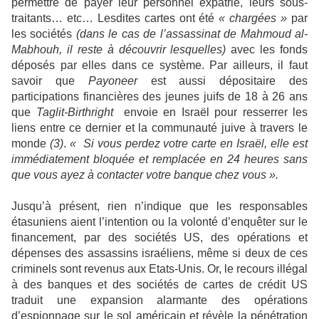
permettre de payer leur personnel expatrié, leurs sous-
traitants… etc… Lesdites cartes ont été
« chargées »
par
les sociétés
(dans le cas de l’assassinat de Mahmoud al-
Mabhouh, il reste à découvrir lesquelles)
avec les fonds
déposés par elles dans ce système. Par ailleurs, il faut
savoir que
Payoneer
est aussi dépositaire des
participations financières des jeunes juifs de 18 à 26 ans
que
Taglit-Birthright
envoie en Israël pour resserrer les
liens entre ce dernier et la communauté juive à travers le
monde
(3)
.
« Si vous perdez votre carte en Israël, elle est
immédiatement bloquée et remplacée en 24 heures sans
que vous ayez à contacter votre banque chez vous ».
Jusqu’à présent, rien n’indique que les responsables
étasuniens aient l’intention ou la volonté d’enquêter sur le
financement, par des sociétés US, des opérations et
dépenses des assassins israéliens, même si deux de ces
criminels sont revenus aux Etats-Unis. Or, le recours illégal
à des banques et des sociétés de cartes de crédit US
traduit une expansion alarmante des opérations
d’espionnage sur le sol américain et révèle la pénétration