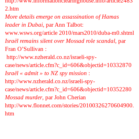
http://www.informationclearinghouse.info/article2483
2.htm
More details emerge on assassination of Hamas
leader in Dubai
, par Ann Talbot:
www.wsws.org/article 2010/mars2010/duba-m0.shtml
Israël remains silent over Mossad role scandal
, par
Fran O’Sullivan :
http://www.nzherald.co.nz/israeli-spy-
case/news/article.cfm?c_id=606&objectid=10332870
Israël « admit » to NZ spy mission
:
http://www.nzherald.co.nz/israeli-spy-
case/news/article.cfm?c_id=606&objectid=10352280
Mossad murder
, par John Cherian
http://www.flonnet.com/stories/20100326270604900.
htm