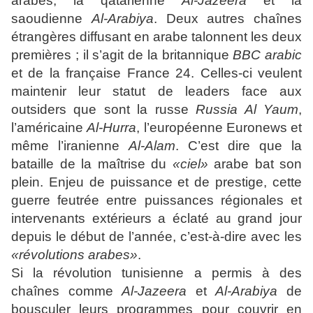
arabes, la qatarienne
Al-Jazeera
et la
saoudienne
Al-Arabiya
. Deux autres chaînes
étrangères diffusant en arabe talonnent les deux
premières ; il s’agit de la britannique
BBC arabic
et de la française France 24. Celles-ci veulent
maintenir leur statut de leaders face aux
outsiders que sont la russe
Russia Al Yaum
,
l’américaine
Al-Hurra
, l’européenne Euronews et
même l’iranienne
Al-Alam
. C’est dire que la
bataille de la maîtrise du
«ciel»
arabe bat son
plein. Enjeu de puissance et de prestige, cette
guerre feutrée entre puissances régionales et
intervenants extérieurs a éclaté au grand jour
depuis le début de l’année, c’est-à-dire avec les
«révolutions arabes»
.
Si la révolution tunisienne a permis à des
chaînes comme
Al-Jazeera
et
Al-Arabiya
de
bousculer leurs programmes pour couvrir en