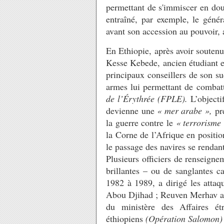
permettant de s'immiscer en douc
entraîné, par exemple, le gén
avant son accession au pouvoir, 
En Ethiopie, après avoir soutenu
Kesse Kebede, ancien étudiant e
principaux conseillers de son s
armes lui permettant de combatt
de l’Érythrée (FPLE).
L’objectif
devienne une
« mer arabe »,
pré
la guerre contre le
« terrorisme
la Corne de l’Afrique en positio
le passage des navires se rendant
Plusieurs officiers de renseigne
brillantes – ou de sanglantes 
1982 à 1989, a dirigé les attaq
Abou Djihad ; Reuven Merhav a 
du ministère des Affaires étr
éthiopiens
(Opération Salomon)