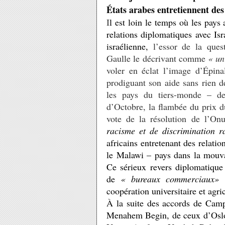
États arabes entretiennent des 
I
l est loin le temps où les pays 
relations diplomatiques avec Is
israélienne,
l’essor de la quest
Gaulle le décrivant comme
« un
voler en éclat l’image d’Épina
prodiguant son aide sans rien d
les pays du tiers-monde – de
d’Octobre, la flambée du prix du
vote de la résolution de l’On
racisme et de discrimination r
africains entretenant des relatio
le Malawi – pays dans la mouva
Ce sérieux revers diplomatique 
de
« bureaux commerciaux»
e
coopération universitaire et agri
À la suite des accords de Cam
Menahem Begin, de ceux d’Oslo