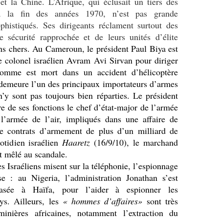
et la Chine. L’Afrique, qui éclusait un tiers des
 à la fin des années 1970, n’est pas grande
histiqués. Ses dirigeants réclament surtout des
e sécurité rapprochée et de leurs unités d’élite
ns chers. Au
Cameroun, le président Paul Biya est
le colonel
israélien Avram Avi Sirvan pour diriger
homme est mort dans un accident d’hélicoptère
demeure l’un des principaux importateurs d’armes
y sont pas toujours bien réparties. Le président
 de ses fonctions le chef d’état-major de l’armée
’armée de l’air, impliqués dans une affaire de
de contrats d’armement de plus d’un milliard de
uotidien israélien
Haaretz
(16/9/10), le marchand
t mêlé au scandale.
 Israéliens misent sur la téléphonie, l’espionnage
se : au Nigeria, l’administration Jonathan s’est
asée à Haïfa, pour l’aider à espionner les
ys. Ailleurs, les
« hommes d’affaires»
sont très
minières africaines, notamment l’extraction du