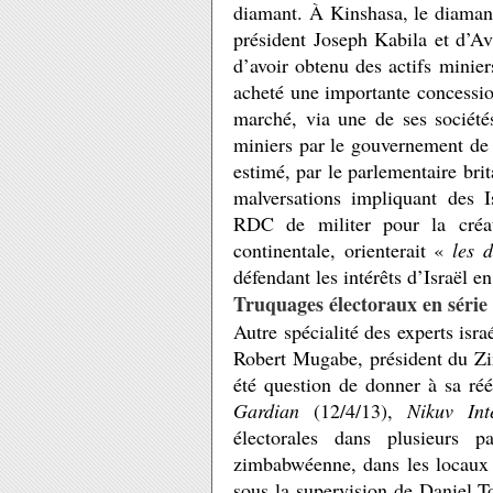
diamant. À Kinshasa, le diamant
président Joseph Kabila et d’Avi
d’avoir obtenu des actifs minie
acheté une importante concessio
marché, via une de ses société
miniers par le gouvernement d
estimé, par le parlementaire brit
malversations impliquant des I
RDC de militer pour la créat
continentale, orienterait «
les 
défendant les intérêts d’Israël e
Truquages électoraux en série
Autre spécialité des experts isr
Robert Mugabe, président du Zimb
été question de donner à sa ré
Gardian
(12/4/13),
Nikuv Int
électorales dans plusieurs p
zimbabwéenne, dans les locaux d
sous la supervision de Daniel T