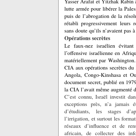
Yasser Arafat et Yitzhak Rabin 
lutte armée pour libérer la Pales
puis de l’abrogation de la résolu
rétabli progressivement leurs r
sans doute qu’ils n’avaient pas à
Opérations secrètes
Le faux-nez israélien évitant
l’offensive israélienne en Afri
matériellement par Washington.
CIA aux opérations secrètes d
Angola, Congo-Kinshasa et Oug
document secret, publié en 1979,
la CIA l’avait même augmenté de
C’est connu, Israël investit da
exceptions près, n’a jamais é
d’étudiants, les stages d’ap
l’irrigation, et surtout les form
réseaux d’influence et de re
africain, de collecter des in