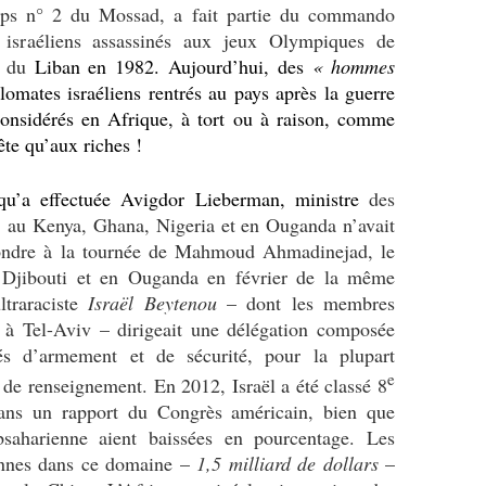
s n° 2 du Mossad, a fait partie du commando
 israéliens assassinés aux jeux Olympiques de
n du
Liban en 1982. Aujourd’hui, des
« hommes
lomates israéliens rentrés au pays
après la guerre
considérés en Afrique, à tort ou à raison, comme
te qu’aux riches !
qu’a effectuée Avigdor Lieberman, ministre
des
e, au Kenya, Ghana, Nigeria et en Ouganda n’avait
ondre à la tournée de Mahmoud Ahmadinejad, le
à Djibouti et en Ouganda en février de la même
ltraraciste
Israël Beytenou
– dont les membres
s à Tel-Aviv – dirigeait une délégation composée
tés d’armement et de sécurité, pour la plupart
e
de renseignement. En 2012, Israël a été classé 8
ans un rapport du Congrès américain, bien que
bsaharienne aient baissées en pourcentage. Les
iennes dans ce domaine –
1,5 milliard de dollars
–