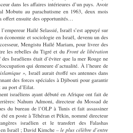
eur dans les affaires intérieures d’un pays. Avoir
éral Mobutu au parachutisme en 1963, deux mois
a offert ensuite des opportunités…
 l’empereur Haïlé Selassié, Israël s’est appuyé sur
n économie et sociologie en Israël, devenu un des
uccesseur, Mengistu Haïlé Mariam, pour livrer des
re les rebelles du Tigré et du
Front de libération
 des Israéliens était d’éviter que la mer Rouge ne
occupation qui demeure d’actualité. À l’heure de
 islamique »,
Israël aurait étoffé ses antennes dans
nnant des forces spéciales à Djibouti pour garantir
 au port d’Eilat.
ment israéliens ayant débuté en Afrique ont fait de
carrières: Nahum Admoni, directeur du Mossad de
ues du bureau de l’OLP à Tunis et fait assassiner
été en poste à Téhéran et Pékin, nommé directeur
angères israélien et le transfert des Falashas
en Israël ; David Kimche
– le plus célèbre d’entre