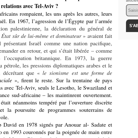
article
relations avec Tel-Aviv ?
Email
africains rompaient, les uns après les autres, leurs
raël. En 1967, l’agression de l’Égypte par l’armée
ion palestinienne, la déclaration du général de
État sûr de lui-même
et dominateur
» avaient fait
l présentant Israël comme une nation pacifique,
emander en retour, et qui s’était libérée – comme
 l’occupation britannique. En 1973, la guerre
 pétrole, les pressions diplomatiques arabes et le
u décrétant que «
le
sionisme est une forme de
aciale
», firent le reste. Sur la trentaine de pays
ns avec Tel-Aviv, seuls le Lesotho, le Swaziland et
nce sud-africaine – les maintinrent ouvertement.
était néanmoins tempéré par l’ouverture discrète
t la poursuite de programmes souterrains de
cole.
p David en 1978 signés par Anouar al- Sadate et
 en 1993 couronnés par la poignée de main entre