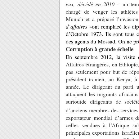
eux, décédé en 2010
– un temp
chargé de venger les athlètes
Munich et a préparé l’invasio
d’affaires »
ont remplacé les
dip
d’Octobre 1973. Ils sont
tous 
des agents du Mossad. On ne prê
Corruption à grande échelle
En septembre 2012, la visite 
Affaires étrangères, en Éthiopi
pas seulement pour but de rép
président iranien, au Kenya, 
année. Le dirigeant du parti u
attaquent les migrants africain
surtoutde dirigeants de socié
d’anciens membres des services 
exportateur mondial d’armes d
celles vendues à l’Afrique su
principales exportations israél