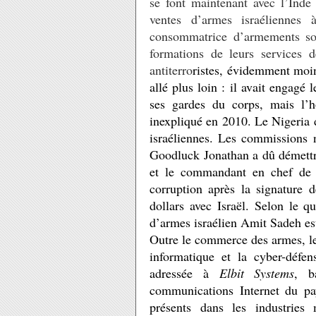
se font maintenant avec l’Inde 
ventes d’armes israéliennes
consommatrice d’armements sop
formations de leurs services d
antiterro
ristes, évidemment moi
allé plus loin : il avait engagé 
ses gardes du corps, mais l’
inexpliqué en 2010. Le Nigeria 
israéliennes.
Les commissions n’
Goodluck Jonathan a dû démettre
et le commandant en chef de l
corruption après la signature 
dollars avec Israël. Selon le q
d’armes israélien Amit Sadeh es
Outre le commerce des armes, les
informatique et la cyber-défen
adressée à
Elbit Systems
, b
communications Internet du pa
présents dans les industries 