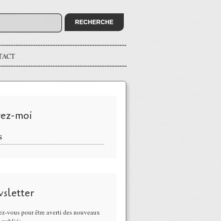
TACT
vez-moi
S
sletter
z-vous pour être averti des nouveaux