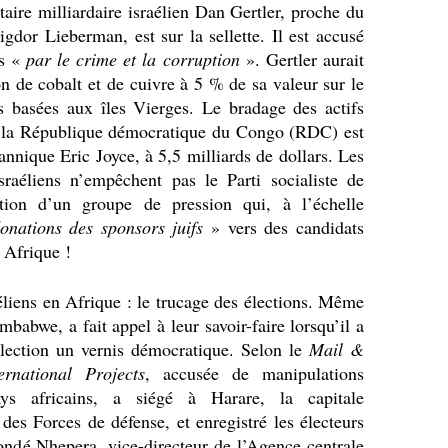
aire milliardaire israélien Dan Gertler, proche du
gdor Lieberman, est sur la sellette. Il est accusé
rs «
par
le crime et la corruption
». Gertler aurait
n de cobalt et de cuivre à 5 % de sa valeur sur le
s basées aux îles Vierges. Le bradage des actifs
e la République démocratique du Congo (RDC) est
annique Eric Joyce, à 5,5 milliards de dollars. Les
sraéliens n’empêchent pas le Parti socialiste de
ion d’un groupe de pression qui, à l’échelle
donations des sponsors juifs
» vers des candidats
n Afrique !
aéliens en Afrique : le trucage des élections. Même
abwe, a fait appel à leur savoir-faire lorsqu’il a
élection un vernis démocratique. Selon le
Mail &
ernational Projects
, accusée de manipulations
ays africains, a siégé à Harare, la capitale
es Forces de défense, et enregistré les électeurs
ondé Nhepera, vice-directeur de l’Agence centrale