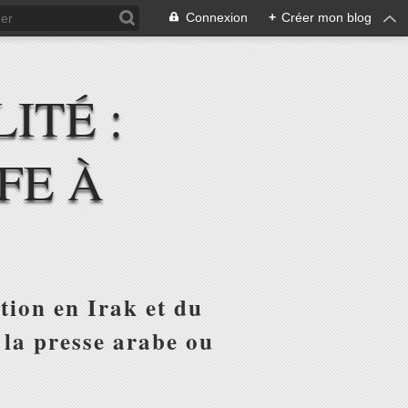
Connexion
+
Créer mon blog
ITÉ :
FE À
tion en Irak et du
 la presse arabe ou