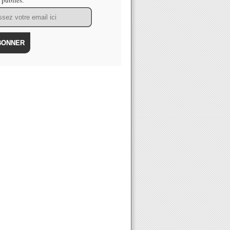
s publiés.