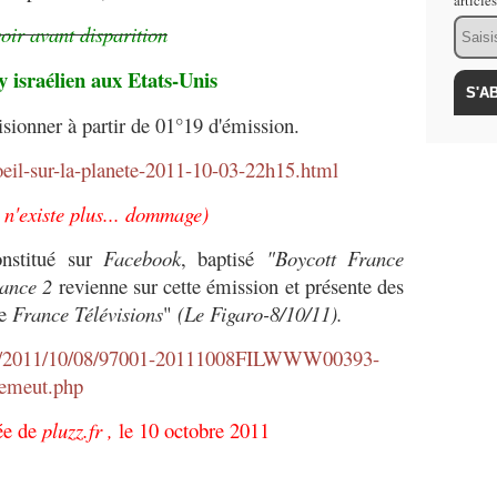
article
Email
oir avant disparition
 israélien aux Etats-Unis
sionner à partir de 01°19 d'émission.
eil-su
r-la-planete-2011-10-03-22h15.
html
 n'existe plus... dommage)
onstitué sur
Facebook
, baptisé
"Boycott France
ance 2
revienne sur cette émission et présente des
pe
France Télévisions
"
(Le Figaro-8/10/11).
/2011/10/08/97001-
20111008FILWWW00393-
emeut.
php
rée de
pluzz.fr ,
le 10 octobre 2011