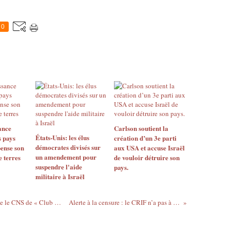
0
ance
Carlson soutient la
États-Unis: les élus
s pays
création d’un 3e parti
démocrates divisés sur
ense son
aux USA et accuse Israël
un amendement pour
e terres
de vouloir détruire son
suspendre l'aide
pays.
militaire à Israël
Un dirigeant de l’opposition syrienne taxe le CNS de « Club de Washington »
Alerte à la censure : le CRIF n’a pas à faire sa loi !