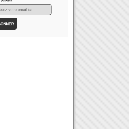
s publiés.