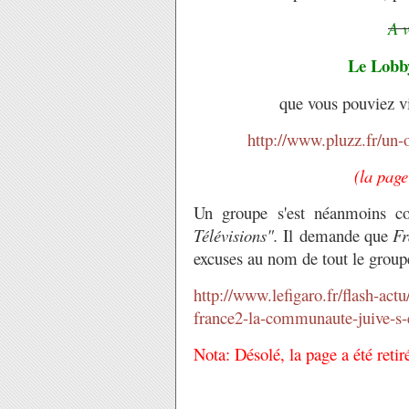
A v
Le Lobby
que vous pouviez vi
http://www.pluzz.fr/un-o
(la page
Un groupe s'est néanmoins c
Télévisions".
Il demande que
Fr
excuses au nom de tout le grou
http://www.lefigaro.fr/flash-
actu
france2-
la-communaute-juive-s-
Nota: Désolé, la page a été reti