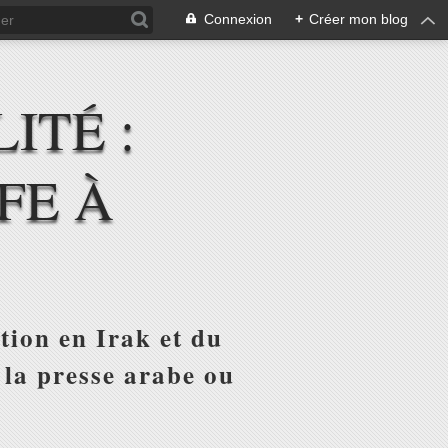
Connexion
+
Créer mon blog
ITÉ :
FE À
tion en Irak et du
 la presse arabe ou