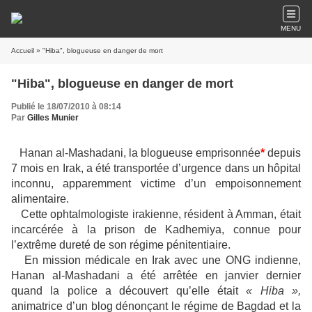
MENU
Accueil
» "Hiba", blogueuse en danger de mort
"Hiba", blogueuse en danger de mort
Publié le 18/07/2010 à 08:14
Par
Gilles Munier
Hanan al-Mashadani
, la blogueuse emprisonnée
*
depuis
7 mois en Irak, a été transportée d’urgence dans un hôpital
inconnu, apparemment victime d’un empoisonnement
alimentaire.
Cette ophtalmologiste irakienne, résident à Amman, était
incarcérée à la prison de Kadhemiya, connue pour
l’extrême dureté de son régime pénitentiaire.
En mission médicale en Irak avec une ONG indienne,
Hanan al-Mashadani a été arrêtée en janvier dernier
quand la police a découvert qu’elle était
« Hiba »,
animatrice d’un blog dénonçant le régime de Bagdad et la