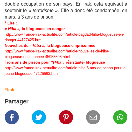
double occupation de son pays. En Irak, cela équivaut à
soutenir le
« terrorisme ».
Elle a donc été condamnée, en
mars, à 3 ans de prison.
* Lire :
« Hiba »,
la blogueuse en danger
http://www.france-irak-actualite.com/article-bagdad-hiba-blogueuse-en-
danger-44127425.html
Nouvelles de
« Hiba »
, la blogueuse emprisonnée
http://www.france-irak-actualite.com/article-nouvelles-de-hiba-
blogueuse-enprisonnee-45953598.html
Trois ans de prison pour
“Hiba”,
résistante- blogueuse
http://www.france-irak-actualite.com/article-hiba-3-ans-de-prison-pour-la-
jeune-blogueuse-47126683.html
#Irak
Partager