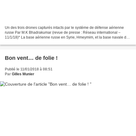
Un des trois drones capturés intacts par le système de défense aérienne
russe Par M.K Bhadrakumar (revue de presse : Réseau international –
11/1/18)* La base aérienne russe en Syrie, Hmeymim, et la base navale de
Tartous ont été attaquées simultanément...
Bon vent… de folie !
Publié le 11/01/2018 à 08:51
Par
Gilles Munier