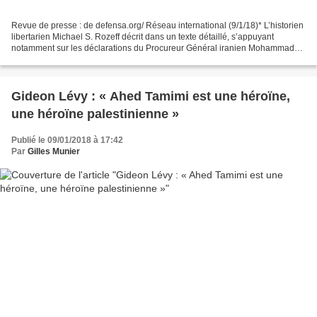
Revue de presse : de defensa.org/ Réseau international (9/1/18)* L’historien
libertarien Michael S. Rozeff décrit dans un texte détaillé, s’appuyant
notamment sur les déclarations du Procureur Général iranien Mohammad
Jafar Montazeri le 4 janvier, la...
Gideon Lévy : « Ahed Tamimi est une héroïne,
une héroïne palestinienne »
Publié le 09/01/2018 à 17:42
Par
Gilles Munier