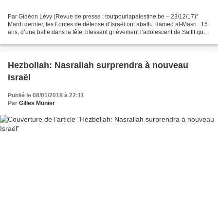
Par Gidéon Lévy (Revue de presse : toutpourlapalestine.be – 23/12/17)*
Mardi dernier, les Forces de défense d’Israël ont abattu Hamed al-Masri , 15
ans, d’une balle dans la tête, blessant grièvement l’adolescent de Salfit qui,
par ailleurs, ne portait...
Hezbollah: Nasrallah surprendra à nouveau
Israël
Publié le 08/01/2018 à 22:11
Par
Gilles Munier