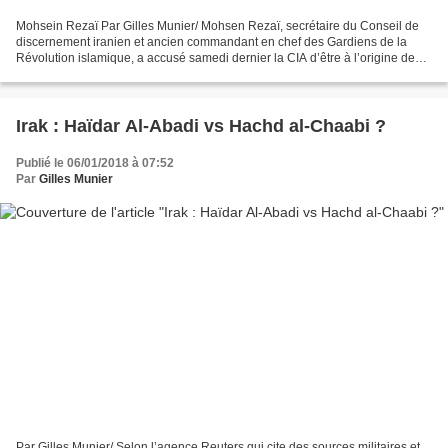
Mohsein Rezaï Par Gilles Munier/ Mohsen Rezaï, secrétaire du Conseil de
discernement iranien et ancien commandant en chef des Gardiens de la
Révolution islamique, a accusé samedi dernier la CIA d’être à l’origine des
violences qui se sont produites en...
Irak : Haïdar Al-Abadi vs Hachd al-Chaabi ?
Publié le 06/01/2018 à 07:52
Par
Gilles Munier
Par Gilles Munier/ Selon l’agence Reuters qui cite des sources militaires et