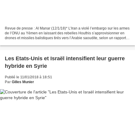
Revue de presse : Al Manar (12/1/18)* L’Iran a violé l’embargo sur les armes
de l’ONU au Yémen en laissant des rebelles Houthis s’approvisionner en
drones et missiles balistiques tirés vers l’Arabie saoudite, selon un rapport
de l’ONU auquel a eu accès...
Les Etats-Unis et Israël intensifient leur guerre
hybride en Syrie
Publié le 11/01/2018 à 18:51
Par
Gilles Munier