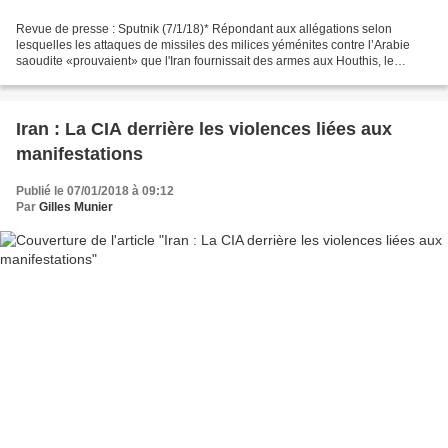
Revue de presse : Sputnik (7/1/18)* Répondant aux allégations selon
lesquelles les attaques de missiles des milices yéménites contre l’Arabie
saoudite «prouvaient» que l'Iran fournissait des armes aux Houthis, le
général Mohammad Ali Jafari, commandant...
Iran : La CIA derrière les violences liées aux
manifestations
Publié le 07/01/2018 à 09:12
Par
Gilles Munier