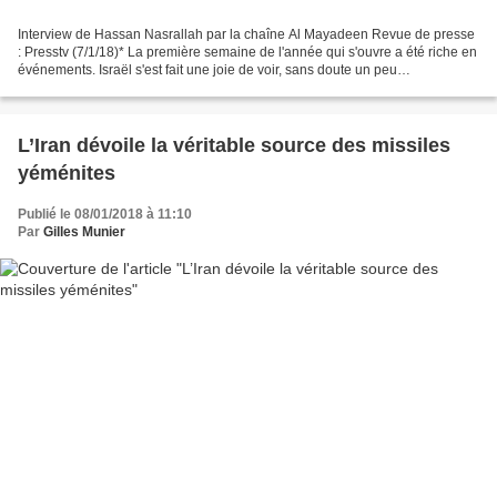
Interview de Hassan Nasrallah par la chaîne Al Mayadeen Revue de presse
: Presstv (7/1/18)* La première semaine de l'année qui s'ouvre a été riche en
événements. Israël s'est fait une joie de voir, sans doute un peu
précipitamment, à travers la grogne...
L’Iran dévoile la véritable source des missiles
yéménites
Publié le 08/01/2018 à 11:10
Par
Gilles Munier