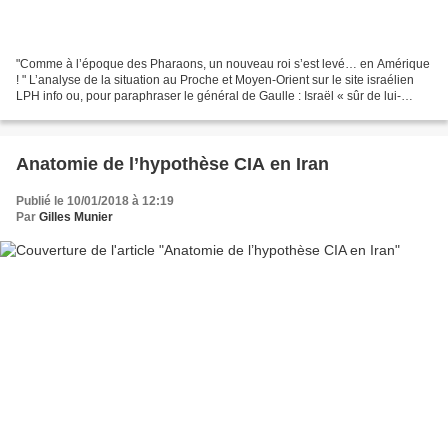
"Comme à l’époque des Pharaons, un nouveau roi s’est levé… en Amérique
! " L’analyse de la situation au Proche et Moyen-Orient sur le site israélien
LPH info ou, pour paraphraser le général de Gaulle : Israël « sûr de lui-
même et dominateur »… Par Avraham...
Anatomie de l’hypothèse CIA en Iran
Publié le 10/01/2018 à 12:19
Par
Gilles Munier