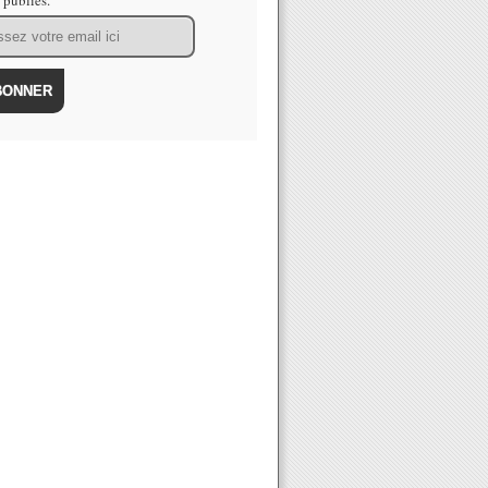
s publiés.