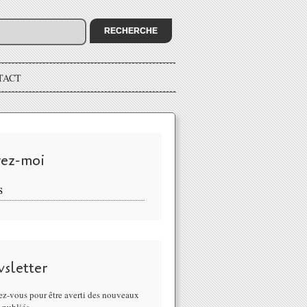
TACT
vez-moi
S
sletter
z-vous pour être averti des nouveaux