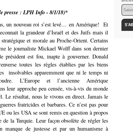
article
Email
de presse : LPH Info - 8/1/18)*
s, un nouveau roi s’est levé… en Amérique! Et
reconnait la grandeur d’Israël et des Juifs mais il
e stratégique et morale au Proche-Orient. Certains
e le journaliste Mickael Wolff dans son dernier
e président est fou, inapte à gouverner. Donald
enverse toutes les règles établies par les biens
èmes insolvables apparemment que ni le temps ni
soudre. L’Europe et l’ancienne Amérique
ns leur approche peu censée, vis-à-vis du monde
ël. Le résultat, nous le vivons en direct. Jamais le
guerres fratricides et barbares. Ce n’est pas pour
UE ou les USA se sont remis en question à propos
 de la Turquie. Leur fac
on
obsolète de régler les
 un manque de justesse et par un humanisme à