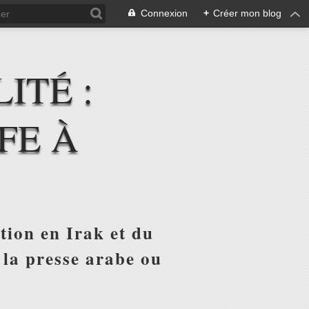
Connexion
+
Créer mon blog
ITÉ :
FE À
tion en Irak et du
 la presse arabe ou