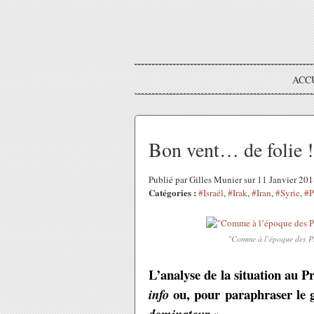
ACC
Bon vent… de folie !
Publié par Gilles Munier sur 11 Janvier 20
Catégories :
#Israël
,
#Irak
,
#Iran
,
#Syrie
,
#P
"Comme à l’époque des Ph
L’analyse de la situation au P
ou, pour paraphraser le g
info