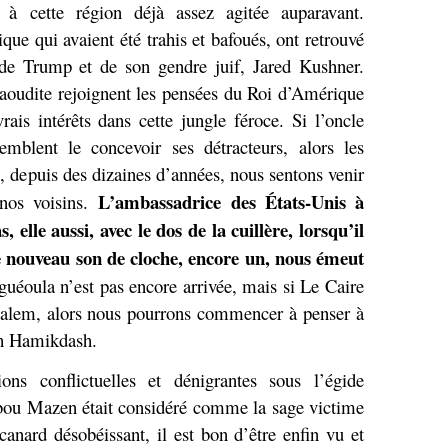
̀ cette région déjà assez agitée auparavant.
ique qui avaient
é
t
é
trahis et bafoués, ont retrouvé
e Trump et de son gendre juif, Jared Kushner.
Saoudite rejoignent les pensées du Roi d’Amérique
ais intérêts dans cette jungle féroce. Si l’oncle
blent le concevoir ses détracteurs, alors les
in, depuis des dizaines d’années, nous sentons venir
L’ambassadrice des États-Unis à
 nos voisins.
elle aussi, avec le dos de la cuillère, lorsqu’il
 ce nouveau son de cloche, encore un, nous émeut
guéoula n’est pas encore arrivée, mais si Le Caire
salem, alors nous pourrons commencer à penser à
th Hamikdash.
ons conflictuelles et dénigrantes sous l’égide
bou Mazen était considéré comme la sage victime
canard désobéissant, il est bon d’être enfin vu et