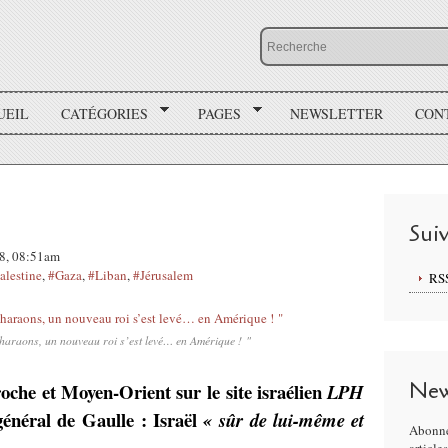
UEIL
CATÉGORIES
PAGES
NEWSLETTER
CON
Sui
18, 08:51am
alestine
,
#Gaza
,
#Liban
,
#Jérusalem
RS
araons, un nouveau roi s’est levé… en Amérique ! "
New
roche et Moyen-Orient sur le site israélien
LPH
énéral de Gaulle : Israël
« sûr de lui-même et
Abonne