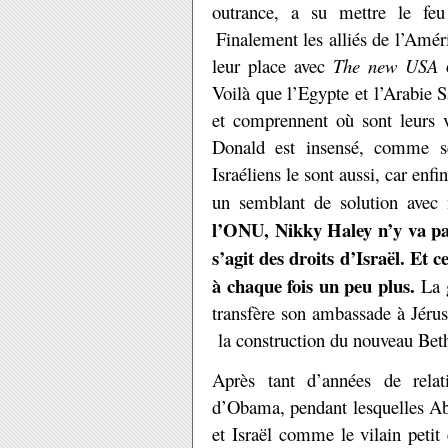
outrance, a su mettre le feu a
Finalement les alli
é
s de l
’
Am
é
r
leur place avec
The new USA
d
Voilà que l’Egypte et l’Arabie 
et comprennent où sont leurs vr
Donald est insensé, comme sem
Israéliens le sont aussi, car enf
un semblant de solution avec
l’ONU, Nikky Haley n’y va pas, 
s’agit des droits d’Israël. Et
à chaque fois un peu plus.
La 
transfère son ambassade à Jéru
la construction du nouveau Be
Après tant d’années de relati
d’Obama, pendant lesquelles A
et Israël comme le vilain petit 