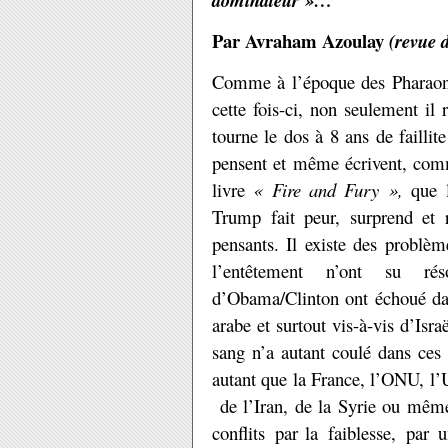
dominateur »…
Par Avraham Azoulay
(revue 
Comme à l’époque des Pharaon
cette fois-ci, non seulement il 
tourne le dos à 8 ans de faillit
pensent et même écrivent, comm
livre
« Fire and Fury »,
que l
Trump fait peur, surprend et r
pensants. Il existe des probl
l’entêtement n’ont su ré
d’Obama/Clinton ont échoué da
arabe et surtout vis-à-vis d’Isra
sang n’a autant coulé dans ces 
autant que la France, l’ONU, l’
de l’Iran, de la Syrie ou même
conflits par
la faiblesse, par