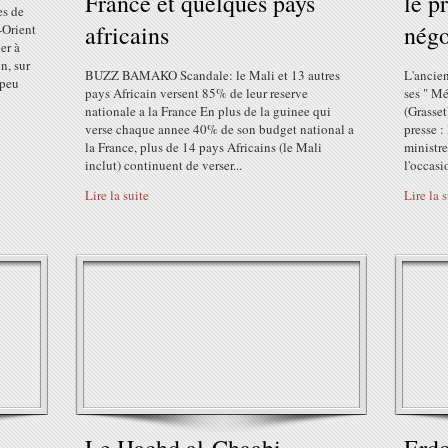
France et quelques pays
le p
es de
africains
négo
-Orient
er à
n, sur
BUZZ BAMAKO Scandale: le Mali et 13 autres
L'ancien
 peu
pays Africain versent 85% de leur reserve
ses " M
nationale a la France En plus de la guinee qui
(Grasset
verse chaque annee 40% de son budget national a
presse :
la France, plus de 14 pays Africains (le Mali
ministre
inclut) continuent de verser...
l'occasio
Lire la suite
Lire la 