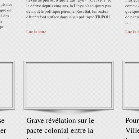
(revue de presse : Middle East Eye – 10/11/16)* À
Plusieur
quis des
la dérive depuis cinq ans, la Libye n'a toujours pas
comme de
mique ont
de modèle politique pérenne. Résultat, les battus
quelques
 à des
d'hier refont surface dans le jeu politique TRIPOLI
de parti
es
-...
la...
qui
Lire la suite
Lire la 
se
Grave révélation sur le
Pou
er
pacte colonial entre la
Vill