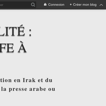
Connexion
+
Créer mon blog
ITÉ :
FE À
tion en Irak et du
 la presse arabe ou