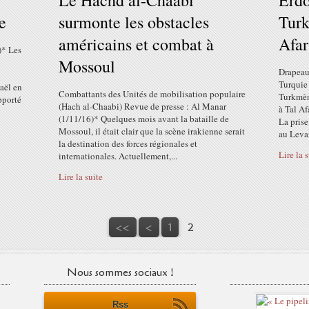
Le Hachd al-Chaabi
Erdo
e
surmonte les obstacles
Turk
américains et combat à
Afar
)* Les
Mossoul
Drapeau
Turquie 
raël en
Combattants des Unités de mobilisation populaire
Turkmèn
pporté
(Hach al-Chaabi) Revue de presse : Al Manar
à Tal Af
(1/11/16)* Quelques mois avant la bataille de
La prise
Mossoul, il était clair que la scène irakienne serait
au Levan
la destination des forces régionales et
Lire la 
internationales. Actuellement,...
Lire la suite
<<
<
1
2
Nous sommes sociaux !
Rss