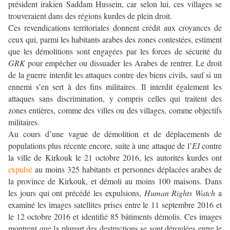
président irakien Saddam Hussein, car selon lui, ces villages se
trouveraient dans des régions kurdes de plein droit.
Ces revendications territoriales donnent crédit aux croyances de
ceux qui, parmi les habitants arabes des zones contestées, estiment
que les démolitions sont engagées par les forces de sécurité du
GRK
pour empêcher ou dissuader les Arabes de rentrer. Le droit
de la guerre interdit les attaques contre des biens civils, sauf si un
ennemi s’en sert à des fins militaires. Il interdit également les
attaques sans discrimination, y compris celles qui traitent des
zones entières, comme des villes ou des villages, comme objectifs
militaires.
Au cours d’une vague de démolition et de déplacements de
populations plus récente encore, suite à une attaque de l’
EI
contre
la ville de Kirkouk le 21 octobre 2016, les autorités kurdes ont
expulsé
au moins 325 habitants et personnes déplacées arabes de
la province de Kirkouk, et démoli au moins 100 maisons. Dans
les jours qui ont précédé les expulsions,
Human Rights Watch
a
examiné les images satellites prises entre le 11 septembre 2016 et
le 12 octobre 2016 et identifié 85 bâtiments démolis. Ces images
montrent que la plupart des destructions se sont déroulées entre le