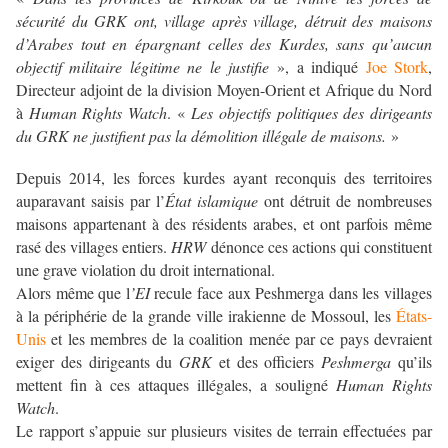
sécurité du GRK ont, village après village, détruit des maisons
d’Arabes tout en épargnant celles des Kurdes, sans qu’aucun
objectif militaire légitime ne le justifie
», a indiqué
Joe Stork
,
Directeur adjoint de la division Moyen-Orient et Afrique du Nord
à
Human Rights Watch
. «
Les objectifs politiques des dirigeants
du GRK ne justifient pas la démolition illégale de maisons.
»
Depuis 2014, les forces kurdes ayant reconquis des territoires
auparavant saisis par l’
État islamique
ont détruit de nombreuses
maisons appartenant à des résidents arabes, et ont parfois même
rasé des villages entiers.
HRW
dénonce ces actions qui constituent
une grave violation du droit international.
Alors même que l
’EI
recule face aux Peshmerga dans les villages
à la périphérie de la grande ville irakienne de Mossoul, les
États-
Unis
et les membres de la coalition menée par ce pays devraient
exiger des dirigeants du
GRK
et des officiers
Peshmerga
qu’ils
mettent fin à ces attaques illégales, a souligné
Human Rights
Watch
.
Le rapport s’appuie sur plusieurs visites de terrain effectuées par