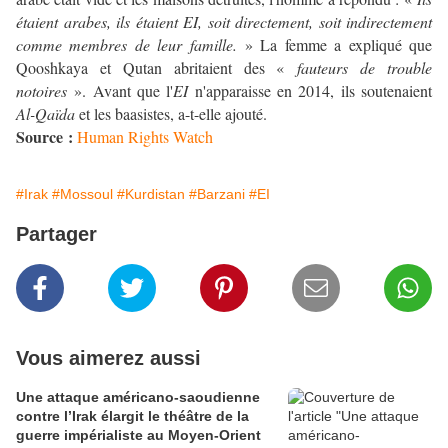
étaient arabes, ils étaient EI, soit directement, soit indirectement
comme membres de leur famille.
» La femme a expliqué que
Qooshkaya et Qutan abritaient des «
fauteurs de trouble
notoires
». Avant que l'
EI
n'apparaisse en 2014, ils soutenaient
Al-Qaïda
et les baasistes, a-t-elle ajouté.
Source :
Human Rights Watch
#Irak
#Mossoul
#Kurdistan
#Barzani
#EI
Partager
Vous aimerez aussi
Une attaque américano-saoudienne
contre l’Irak élargit le théâtre de la
guerre impérialiste au Moyen-Orient