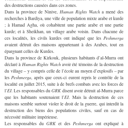
des destructions causées dans ces zones.
Dans la province de Ninive,
Human Rights Watch
a mené des
recherches à Bardiya, une ville de population mixte arabe et kurde
; à Hamad Agha, où cohabitent une partie arabe et une partie
kurde; et à Sheikhan, un village arabe voisin. Dans chacune de
ces localités, les civils kurdes ont indiqué que les
Peshmerga
avaient détruit des maisons appartenant à des Arabes, tout en
épargnant celles de Kurdes.
Dans la province de Kirkouk, plusieurs habitants d’al-Murra ont
déclaré à
Human Rights Watch
avoir été témoins de la destruction
du village – y compris celle de l’école au moyen d’explosifs – par
les
Peshmerga
, après que ceux-ci eurent repris le contrôle de la
localité en juillet 2015, suite à de brefs combats avec les forces de
l’
EI
. Les responsables du
GRK
disent avoir détruit al-Murra parce
que les habitants soutenaient l’
EI
. Mais la destruction de ces
maisons semble surtout violer le droit de la guerre, qui interdit la
destruction des biens des populations civiles, sauf en cas de
nécessité militaire impérieuse.
Les responsables du
GRK
et des
Peshmerga
ont expliqué à