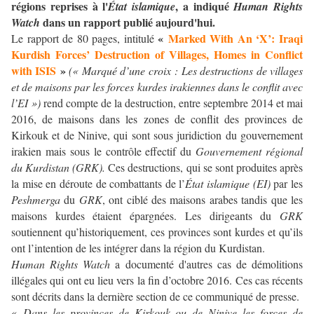
régions reprises à l'
, a indiqué
État islamique
Human Rights
dans un rapport publié aujourd'hui.
Watch
«
Marked With An ‘X’: Iraqi
Le rapport de 80 pages, intitulé
Kurdish Forces’ Destruction of Villages, Homes in Conflict
with ISIS
»
(« Marqué d’une croix : Les destructions de villages
et de maisons par les forces kurdes irakiennes dans le conflit avec
l’EI »)
rend compte de la destruction, entre septembre 2014 et mai
2016, de maisons dans les zones de conflit des provinces de
Kirkouk et de Ninive, qui sont sous juridiction du gouvernement
irakien mais sous le contrôle effectif du
Gouvernement régional
du Kurdistan (GRK).
Ces destructions, qui se sont produites après
la mise en déroute de combattants de l’
État islamique (EI)
par les
Peshmerga
du
GRK
, ont ciblé des maisons arabes tandis que les
maisons kurdes étaient épargnées. Les dirigeants du
GRK
soutiennent qu’historiquement, ces provinces sont kurdes et qu’ils
ont l’intention de les intégrer dans la région du Kurdistan.
Human Rights Watch
a documenté d'autres cas de démolitions
illégales qui ont eu lieu vers la fin d’octobre 2016. Ces cas récents
sont décrits dans la dernière section de ce communiqué de presse.
«
Dans les provinces de Kirkouk ou de Ninive les forces de