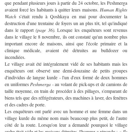
que pendant plusieurs jours à partir du 24 octobre, les Peshmerga
avaient forcé les habitants à quitter leurs maisons.
Human Rights
Watch
s’était rendu à Qoshkaya en mai pour documenter la
destruction d'une trentaine de foyers un an plus tôt, tel qu'indiqué
dans le rapport
(page 36).
Lorsque les enquêteurs sont revenus
dans le village le 8 novembre, ils ont constaté qu'un nombre plus
important encore de maisons, ainsi que l'école primaire et la
clinique médicale, avaient été détruites au bulldozer ou
incendiées.
Le village avait été intégralement vidé de ses habitants mais les
enquêteurs ont observé une demi-douzaine de petits groupes
d'individus de langue kurde - l'un d'eux formé de deux hommes
en uniformes
Peshmerga
- au volant de pick-ups et de camions de
taille moyenne, en train de procéder à des pillages, s'emparant de
biens tels que des réfrigérateurs, des machines à laver, des fenêtres
et des cadres de porte.
Les enquêteurs ont parlé avec un homme et une femme dans un
village kurde du même nom mais beaucoup plus petit, de l'autre
côté de la route. Lorsqu'on leur a demandé pourquoi le village
arabe était vide et les maisons détruites, l'homme a répondu : «
Ils