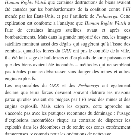
Human Rights Watch
que certaines destructions de biens avaient
été causées par les bombardements de la coalition contre l’
EI
menée par les États-Unis, et par l’artillerie de
Peshmerga
. Cette
explication est conforme à l’analyse que
Human Rights Watch
a
faite de certaines images satellites, avant et après ces
bombardements. Mais dans la grande majorité des cas, les images
satellites montrent aussi des dégâts qui suggèrent qu’à l’issue des
combats, quand les forces du
GRK
ont pris le contrôle de la ville,
il a été fait usage de bulldozers et d’explosifs de forte puissance et
que des biens avaient été incendiés – méthodes qui ne semblent
pas idéales pour se débarrasser sans danger des mines et autres
engins explosifs.
Les responsables du
GRK
et des
Peshmerga
ont également
déclaré que leurs forces devaient souvent détruire les maisons
parce qu’elles avaient été piégées par l’
EI
avec des mines et des
engins explosifs. Mais selon les experts, cette approche ne
s’accorde pas avec les pratiques reconnues du déminage : l’usage
d’explosions incontrôlées risque au contraire de disperser les
explosifs dans les décombres et de rendre ces zones extrêmement
dangereuses, y compris pour les opérations de nettoyage.