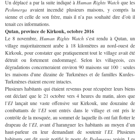
Un déplacé a par la suite indiqué à
Human Rights Watch
que les
Peshmerga
avaient incendié plusieurs maisons, y compris la
sienne et celle de son frère, mais il n’a pas souhaité dire d’où il
tenait ces informations.
Qutan, province de Kirkouk, octobre 2016
Le 8 novembre,
Human Rights Watch
s’est rendu à Qutan, un
village majoritairement arabe à 18 kilomètres au nord-ouest de
Kirkouk, pour constater que pratiquement tout le village avait été
détruit ou fortement endommagé. Selon les villageois, ces
dégradations concerneraient environ 90 maisons sur 100 : seules
les maisons d'une dizaine de Turkmènes et de familles Kurdes-
Turkmènes étaient encore intactes.
Plusieurs habitants qui étaient revenus pour récupérer leurs biens
ont déclaré que le 21 octobre vers 4 heures du matin, alors que
l’
EI
lançait une vaste offensive sur Kirkouk, une douzaine de
combattants de l’
EI
sont entrés dans le village et ont pris le
contrôle de la mosquée, au sommet de laquelle ils ont fait flotter le
drapeau de l’
EI
, avant d’haranguer les habitants au moyen d’un
haut-parleur en leur demandant de soutenir l’
EI
. Plusieurs
habitants ont dit avoir notifié le poste de
Peshmerga
voisin. Les