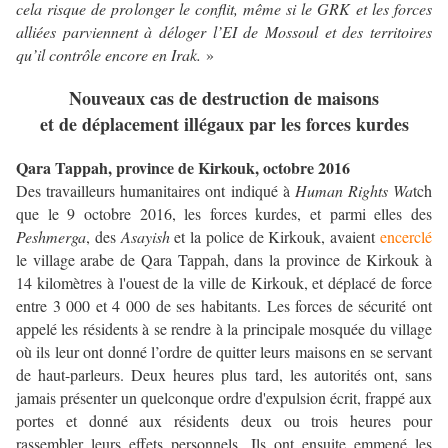
cela risque de prolonger le conflit, même si le GRK et les forces
alliées parviennent à déloger l’EI de Mossoul et des territoires
qu’il contrôle encore en Irak.
»
Nouveaux cas de destruction de maisons
et de déplacement illégaux par les forces kurdes
Qara Tappah, province de Kirkouk, octobre 2016
Des travailleurs humanitaires ont indiqué à
Human Rights Wa
tch
que le 9 octobre 2016, les forces kurdes, et parmi elles des
Peshmerga
, des
Asayish
et la police de Kirkouk, avaient
encerclé
le village arabe de Qara Tappah, dans la province de Kirkouk à
14 kilomètres à l'ouest de la ville de Kirkouk, et déplacé de force
entre 3 000 et 4 000 de ses habitants. Les forces de sécurité ont
appelé les résidents à se rendre à la principale mosquée du village
où ils leur ont donné l’ordre de quitter leurs maisons en se servant
de haut-parleurs. Deux heures plus tard, les autorités ont, sans
jamais présenter un quelconque ordre d'expulsion écrit, frappé aux
portes et donné aux résidents deux ou trois heures pour
rassembler leurs effets personnels. Ils ont ensuite emmené les