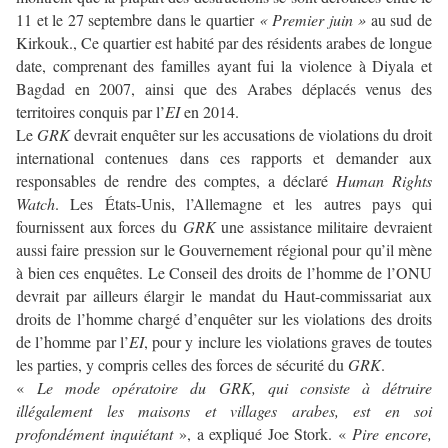
11 et le 27 septembre dans le quartier
« Premier juin »
au sud de
Kirkouk., Ce quartier est habité par des résidents arabes de longue
date, comprenant des familles ayant fui la violence à Diyala et
Bagdad en 2007, ainsi que des Arabes déplacés venus des
territoires conquis par l’
EI
en 2014.
Le
GRK
devrait enquêter sur les accusations de violations du droit
international contenues dans ces rapports et demander aux
responsables de rendre des comptes, a déclaré
Human Rights
Watch
. Les États-Unis, l’Allemagne et les autres pays qui
fournissent aux forces du
GRK
une assistance militaire devraient
aussi faire pression sur le Gouvernement régional pour qu’il mène
à bien ces enquêtes. Le Conseil des droits de l’homme de l’ONU
devrait par ailleurs élargir le mandat du Haut-commissariat aux
droits de l’homme chargé d’enquêter sur les violations des droits
de l’homme par l’
EI
, pour y inclure les violations graves de toutes
les parties, y compris celles des forces de sécurité du
GRK
.
«
Le mode opératoire du GRK, qui consiste à détruire
illégalement les maisons et villages arabes, est en soi
profondément inquiétant
», a expliqué Joe Stork. «
Pire encore,