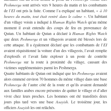
Peshmerga
sont arrivés vers 9 heures du matin et les combattants
de l’
EI
ont pris la fuite. Comme l’a expliqué un habitant, «
à 10
heures du matin, tout était rentré dans le calme
». Un habitant
d'un village voisin a indiqué à
Human Rights Watch
qu'au même
moment il avait entendu des coups de feu en provenance de
Qutan. Un habitant de Qutan a déclaré à
Human Rights Watch
que deux
Peshmerga
et un villageois avaient été blessés lors de
cette attaque. Il a également déclaré que les combattants de l’
EI
avaient réquisitionné la voiture d'un des villageois, l’avait remplie
d'explosifs et l’avait faite exploser à un poste de contrôle
Peshmerga
sur la route à proximité du village, causant des
victimes supplémentaires parmi les Peshmerga.
Quatre habitants de Qutan ont indiqué que les
Peshmerga
avaient
alors emmené environ 70 hommes du même village dans une base
Peshmerga
de l’autre côté de la route et qu’ils avaient demandé
aux familles arabes encore présentes de quitter le village et d’aller
vivre chez leurs proches. Les hommes ont été transférés deux
jours plus tard vers une base
Asayish
. Le troisième jour, les
officiers
Asayish
les ont relâchés.