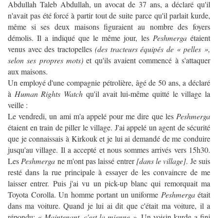
Abdullah Taleb Abdullah, un avocat de 37 ans, a déclaré qu'il
n'avait pas été forcé à partir tout de suite parce qu'il parlait kurde,
même si ses deux maisons figuraient au nombre des foyers
démolis. Il a indiqué que le même jour, les
Peshmerga
étaient
venus avec des tractopelles
(des tracteurs équipés de « pelles »,
selon ses propres mots)
et qu'ils avaient commencé à s'attaquer
aux maisons.
Un employé d'une compagnie pétrolière, âgé de 50 ans, a déclaré
à
Human Rights Watch
qu'il avait lui-même quitté le village la
veille :
Le vendredi, un ami m'a appelé pour me dire que les
Peshmerga
étaient en train de piller le village. J'ai appelé un agent de sécurité
que je connaissais à Kirkouk et je lui ai demandé de me conduire
jusqu'au village. Il a accepté et nous sommes arrivés vers 15h30.
Les
Peshmerga
ne m'ont pas laissé entrer
[dans le village]
. Je suis
resté dans la rue principale à essayer de les convaincre de me
laisser entrer. Puis j'ai vu un pick-up blanc qui remorquait ma
Toyota Corolla. Un homme portant un uniforme
Peshmerga
était
dans ma voiture. Quand je lui ai dit que c'était ma voiture, il a
répondu:
« Maintenant, c'est la mienne ».
Un voisin kurde a fini