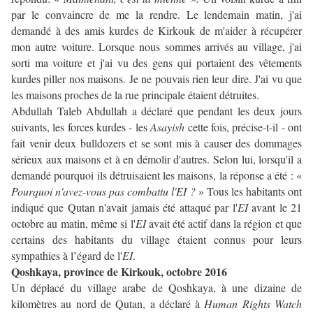
par le convaincre de me la rendre. Le lendemain matin, j'ai
demandé à des amis kurdes de Kirkouk de m'aider à récupérer
mon autre voiture. Lorsque nous sommes arrivés au village, j'ai
sorti ma voiture et j'ai vu des gens qui portaient des vêtements
kurdes piller nos maisons. Je ne pouvais rien leur dire. J'ai vu que
les maisons proches de la rue principale étaient détruites.
Abdullah Taleb Abdullah a déclaré que pendant les deux jours
suivants, les forces kurdes - les
Asayish
cette fois, précise-t-il - ont
fait venir deux bulldozers et se sont mis à causer des dommages
sérieux aux maisons et à en démolir d'autres. Selon lui, lorsqu'il a
demandé pourquoi ils détruisaient les maisons, la réponse a été : «
Pourquoi n'avez-vous pas combattu l'EI ?
» Tous les habitants ont
indiqué que Qutan n'avait jamais été attaqué par l'
EI
avant le 21
octobre au matin, même si l'
EI
avait été actif dans la région et que
certains des habitants du village étaient connus pour leurs
sympathies à l’égard de l'
EI
.
Qoshkaya, province de Kirkouk, octobre 2016
Un déplacé du village arabe de Qoshkaya, à une dizaine de
kilomètres au nord de Qutan, a déclaré à
Human Rights Watch