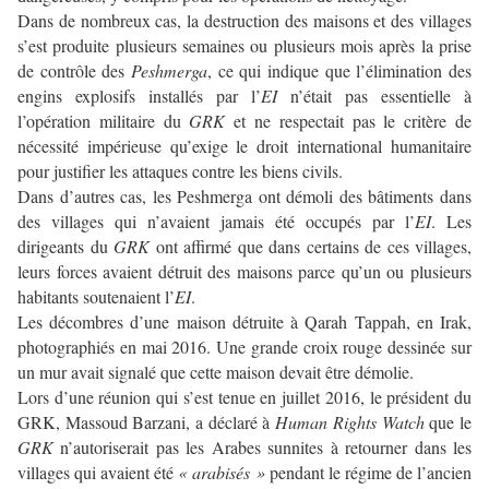
Dans de nombreux cas, la destruction des maisons et des villages
s’est produite plusieurs semaines ou plusieurs mois après la prise
de contrôle des
Peshmerga
, ce qui indique que l’élimination des
engins explosifs installés par l’
EI
n’était pas essentielle à
l’opération militaire du
GRK
et ne respectait pas le critère de
nécessité impérieuse qu’exige le droit international humanitaire
pour justifier les attaques contre les biens civils.
Dans d’autres cas, les Peshmerga ont démoli des bâtiments dans
des villages qui n’avaient jamais été occupés par l’
EI
. Les
dirigeants du
GRK
ont affirmé que dans certains de ces villages,
leurs forces avaient détruit des maisons parce qu’un ou plusieurs
habitants soutenaient l’
EI
.
Les décombres d’une maison détruite à Qarah Tappah, en Irak,
photographiés en mai 2016. Une grande croix rouge dessinée sur
un mur avait signalé que cette maison devait être démolie.
Lors d’une réunion qui s’est tenue en juillet 2016, le président du
GRK, Massoud Barzani, a déclaré à
Human Rights Watch
que le
GRK
n’autoriserait pas les Arabes sunnites à retourner dans les
villages qui avaient été
« arabisés »
pendant le régime de l’ancien