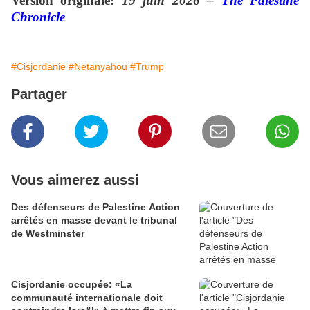
Vers
ion originale:
19 juin 2026 –
The Palestine
Chronicle
#Cisjordanie
#Netanyahou
#Trump
Partager
Vous aimerez aussi
Des défenseurs de Palestine Action
arrêtés en masse devant le tribunal
de Westminster
Cisjordanie occupée: «La
communauté internationale doit