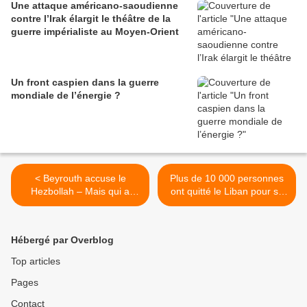
Une attaque américano-saoudienne
contre l’Irak élargit le théâtre de la
guerre impérialiste au Moyen-Orient
Un front caspien dans la guerre
mondiale de l’énergie ?
< Beyrouth accuse le
Plus de 10 000 personnes
Hezbollah – Mais qui a
ont quitté le Liban pour se
poussé le Liban au bord du
réfugier en Syrie en raison
gouffre ?
des attaques israéliennes >
Hébergé par Overblog
Top articles
Pages
Contact